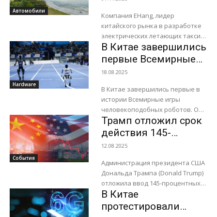
роботов-боксеров, роботов-
аэропортах в
Автомобили
гуманоидов и роботов-собак.
Компания EHang, лидер
ближайшие 3 года
Ценовой...
китайского рынка в разработке
электрических летающих такси с
В Китае завершились
вертикальным взлетом и
посадкой (eVTOL), планирует в
первые Всемирные
течение ближайших трех лет
игры
18.08.2025
запустить в...
человекоподобных
Hardware
В Китае завершились первые в
роботов
истории Всемирные игры
человекоподобных роботов. Они
Трамп отложил срок
проводились в Пекине, с 15
августа, на арене National Speed
действия 145-
Skating Oval, где...
процентных пошлин
12.08.2025
на товары из Китая
События
Администрация президента США
на 90 дней
Дональда Трампа (Donald Trump)
отложила ввод 145-процентных
В Китае
пошлин на товары из Китая в
США. Теперь ожидается, что
протестировали
тарифы должны вступить в...