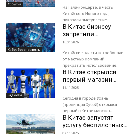
новогоднем Гала-
События
юными исполнителями...
На Гала-концерте, в честь
концерте
Китайского Нового года,
показали выступление
В Китае бизнесу
гуманоидных роботов, которые
продемонстрировали сложные
запретили
элементы традиционных боевых
использовать ПО
16.01.2026
искусств. Роботы выступали
для
Кибербезопасность
вместе с юными исполнителями...
Китайские власти потребовали
кибербезопасности
от местных компаний
из США и Израиля
прекратить использование
В Китае открылся
программного обеспечения,
разработанного в США и
первый магазин
Израиле, если оно касается ряда
гуманоидных
11.11.2025
определенных сегментов рынка.
роботов 7S
Гаджеты
Об этом...
Сегодня в городе Ухань
(провинция Хубэй) открылся
первый в Китае магазин
В Китае запустят
гуманоидных роботов 7S. В
ассортименте представлено
услугу беспилотных
множество моделей, включая
летающих такси в
07.11.2025