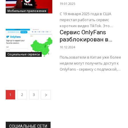
компонентов из списка товаров,
и другие приложения
19.01.2025
облагаемых в США введенной...
ByteDance
Мобильные приложения
С 19 января 2025 года в США
перестал работать сервис
коротких видео TikTok. Это
Сервис OnlyFans
произошло в соответствии с
решением Верховного суда США.
разблокирован в
Компания Apple...
Китае
10.12.2024
Социальные сервисы
Пользователи в Китае уже более
недели могут получить доступ к
OnlyFans - сервису с подпиской,
наиболее известному контентом
для взрослых. Ранее этот сервис
был...
1
2
3
СОЦИАЛЬНЫЕ СЕТИ