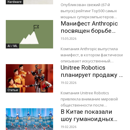
рубеж
Hardware
наиболее...
Опубликован свежий (67-й
производительности
выпуск) рейтинг Top500 самых
в 2 Эфлопс и стал
мощных суперкомпьютеров
самым мощным в
Манифест Anthropic
мира. Первое место, впервые,
заняла китайская система
мире
посвящен борьбе
LineShine, ранее не входившая в
США и Китая за ИИ
15.05.2026
список. Суперкомпьютер
AI / ML
обошел...
Компания Anthropic выпустила
манифест, в котором фактически
описывает искусственный
Unitree Robotics
интеллект как ключевую
геополитическую технологию XXI
планирует продажу в
века и предупреждает мир о
2026 году до 20 000
19.02.2026
грядущей эпохе
роботов после
Статьи
автоматизированного
Компания Unitree Robotics
эффектного
авторитаризма. ИИ...
привлекла внимание мировой
выступления на
общественности после
Гала-концерте
В Китае показали
выступления гуманоидных
роботов на Гала-концерте в
шоу гуманоидных
честь Китайского Нового года.
роботов на
19.02.2026
Роботы выступали вместе с