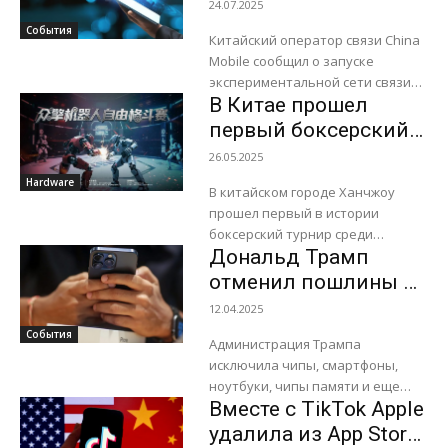
скоростную связь 6G
24.07.2025
— 50 Gb всего за 1,4
События
Китайский оператор связи China
секунды
Mobile сообщил о запуске
экспериментальной сети связи
В Китае прошел
шестого поколения (6G). В
тестовую инфраструктуру вошли
первый боксерский
10 базовых станций. Во время
турнир среди
26.05.2025
пробного...
человекоподобных
Hardware
В китайском городе Ханчжоу
роботов
прошел первый в истории
боксерский турнир среди
Дональд Трамп
человекоподобных роботов.
Турнир EngineAI Robot Free
отменил пошлины на
Combat Tournament
чипы, смартфоны,
12.04.2025
организовала
ноутбуки и другую
События
робототехническая компания
Администрация Трампа
электронику
Unitree Robotics....
исключила чипы, смартфоны,
ноутбуки, чипы памяти и еще
Вместе с TikTok Apple
нескольких категорий
электронных устройств и их
удалила из App Store