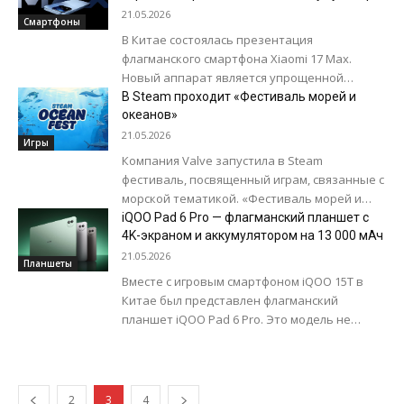
на 8000 мАч
21.05.2026
Смартфоны
В Китае состоялась презентация
флагманского смартфона Xiaomi 17 Max.
Новый аппарат является упрощенной
версией Xiaomi 17 Pro Max без
В Steam проходит «Фестиваль морей и
дополнительного экрана на задней панели...
океанов»
21.05.2026
Игры
Компания Valve запустила в Steam
фестиваль, посвященный играм, связанные с
морской тематикой. «Фестиваль морей и
океанов» предлагает большие скидки на
iQOO Pad 6 Pro — флагманский планшет с
многие игры, в том...
4K-экраном и аккумулятором на 13 000 мАч
21.05.2026
Планшеты
Вместе с игровым смартфоном iQOO 15T в
Китае был представлен флагманский
планшет iQOO Pad 6 Pro. Это модель не
новая, она представляет собой ребрендинг
планшета...
2
3
4