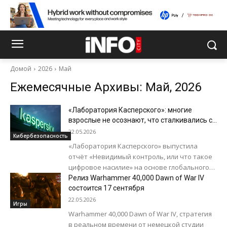
Домой
2026
Май
Ежемесячные Архивы: Май, 2026
«Лаборатория Касперского»: многие
взрослые не осознают, что сталкивались с
цифровым насилием, хотя это происходило
22.05.2026
Кибербезопасность
почти с каждым вторым
«Лаборатория Касперского» выпустила
отчёт «Невидимый контроль, или что такое
цифровое насилие» на основе глобального
опроса*. По данным компании, 46%
Релиз Warhammer 40,000 Dawn of War IV
респондентов в мире столкнулись как...
состоится 17 сентября
22.05.2026
Игры
Warhammer 40,000 Dawn of War IV, стратегия
в реальном времени от немецкой студии