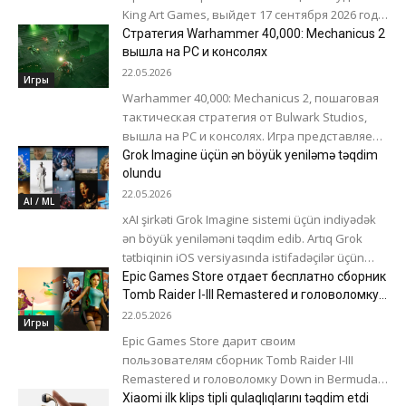
King Art Games, выйдет 17 сентября 2026 года.
Об этом разработчики...
Стратегия Warhammer 40,000: Mechanicus 2
вышла на PC и консолях
22.05.2026
Игры
Warhammer 40,000: Mechanicus 2, пошаговая
тактическая стратегия от Bulwark Studios,
вышла на PC и консолях. Игра представляет
собой прямое продолжение высоко
Grok Imagine üçün ən böyük yeniləmə təqdim
оцененной первой части...
olundu
22.05.2026
AI / ML
xAI şirkəti Grok Imagine sistemi üçün indiyədək
ən böyük yeniləməni təqdim edib. Artıq Grok
tətbiqinin iOS versiyasında istifadəçilər üçün
yeni Agent Mode rejimi əlçatandır...
Epic Games Store отдает бесплатно сборник
Tomb Raider I-III Remastered и головоломку
Down in Bermuda
22.05.2026
Игры
Epic Games Store дарит своим
пользователям сборник Tomb Raider I-III
Remastered и головоломку Down in Bermuda.
Предложение действует до 28 мая в 20:00
Xiaomi ilk klips tipli qulaqlıqlarını təqdim etdi