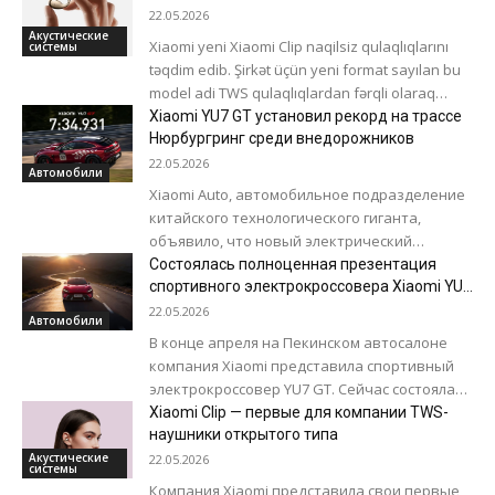
по...
22.05.2026
Акустические
Xiaomi yeni Xiaomi Clip naqilsiz qulaqlıqlarını
системы
təqdim edib. Şirkət üçün yeni format sayılan bu
model adi TWS qulaqlıqlardan fərqli olaraq
qulaq kanalına yerləşdirilmir, birbaşa...
Xiaomi YU7 GT установил рекорд на трассе
Нюрбургринг среди внедорожников
22.05.2026
Автомобили
Xiaomi Auto, автомобильное подразделение
китайского технологического гиганта,
объявило, что новый электрический
кроссовер Xiaomi YU7 GT установил
Состоялась полноценная презентация
абсолютный рекорд круга среди серийных
спортивного электрокроссовера Xiaomi YU7
GT
внедорожников на легендарной...
22.05.2026
Автомобили
В конце апреля на Пекинском автосалоне
компания Xiaomi представила спортивный
электрокроссовер YU7 GT. Сейчас состоялась
полноценная презентация автомобиля и
Xiaomi Clip — первые для компании TWS-
наушники открытого типа
были объявлены цены. Длина Xiaomi YU7...
Акустические
22.05.2026
системы
Компания Xiaomi представила свои первые