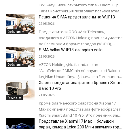
TWS-наушники открытого типа - Xiaomi Clip.
Такая конструкция позволяет пользователю
полностью контролировать окружающую
Решения SİMA представлены на WUF13
обстановку во время прослушивания музыки
22.05.2026
-...
Представители ООО «AzInTelecom»,
События
входящего в AZCON Holding, приняли участие
во Всемирном форуме городов (WUF13),
прошедшем в Баку. В рамках
SİMA həlləri WUF13-də təqdim edildi
информационных сессий, организованных
22.05.2026
на стенде AZCON...
AZCON Holding şirkətlərindən olan
События
“AzInTelecom” MMC-nin nümayəndələri Bakıda
keçirilən Ümumdünya Şəhərsalma Forumunda
(WUF 13) çıxış ediblər. AZCON Holding-in
Xiaomi представила фитнес-браслет Smart
stendində təşkil olunan infosessiyalar
Band 10 Pro
çərçivəsində şirkət əməkdaşları...
21.05.2026
Гаджеты
Кроме флагманского смартфона Xiaomi 17
Max компания представила фитнес-браслет
Xiaomi Smart Band 10 Pro. Это преемник Smart
Band 9 Pro, который вышел в 2024...
Представлен Xiaomi 17 Max — большой
экран, камера Leica 200 Мп и аккумулятор