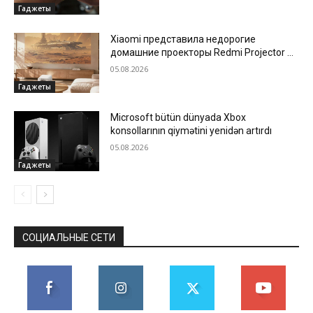
Гаджеты
Xiaomi представила недорогие
домашние проекторы Redmi Projector 5
и 5 Pro
05.08.2026
Гаджеты
Microsoft bütün dünyada Xbox
konsollarının qiymətini yenidən artırdı
05.08.2026
Гаджеты
СОЦИАЛЬНЫЕ СЕТИ