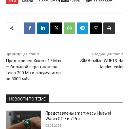
ТЕГИ
Xiaomi
Xiaomi Smart Band 10 Pro
фитнес-браслет
Предыдущая статья
Следующая статья
Представлен Xiaomi 17 Max
SİMA həlləri WUF13-də
— большой экран, камера
təqdim edildi
Leica 200 Мп и аккумулятор
на 8000 мАч
НОВОСТИ ПО ТЕМЕ
Представлены smart-часы Huawei
Watch GT 7 и 7 Pro
05.08.2026