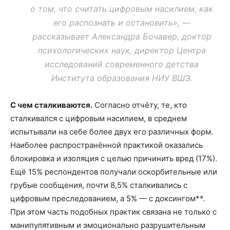
о том, что считать цифровым насилием, как
его распознать и остановить», —
рассказывает Александра Бочавер, доктор
психологических наук, директор Центра
исследований современного детства
Института образования НИУ ВШЭ.
С чем сталкиваются.
Согласно отчёту, те, кто
сталкивался с цифровым насилием, в среднем
испытывали на себе более двух его различных форм.
Наиболее распространённой практикой оказались
блокировка и изоляция с целью причинить вред (17%).
Ещё 15% респондентов получали оскорбительные или
грубые сообщения, почти 8,5% сталкивались с
цифровым преследованием, а 5% — с доксингом**.
При этом часть подобных практик связана не только с
манипулятивным и эмоционально разрушительным