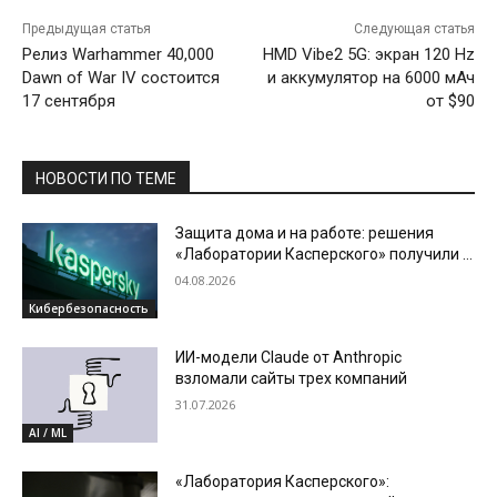
Предыдущая статья
Следующая статья
Релиз Warhammer 40,000
HMD Vibe2 5G: экран 120 Hz
Dawn of War IV состоится
и аккумулятор на 6000 мАч
17 сентября
от $90
НОВОСТИ ПО ТЕМЕ
Защита дома и на работе: решения
«Лаборатории Касперского» получили в
2026 году четыре годовые награды по
04.08.2026
итогам тестов SE Labs
Кибербезопасность
ИИ-модели Claude от Anthropic
взломали сайты трех компаний
31.07.2026
AI / ML
«Лаборатория Касперского»: