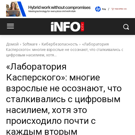
Домой
Software
Кибербезопасность
«Лаборатория
Касперского»: многие взрослые не осознают, что сталкивались с
цифровым насилием, хотя...
«Лаборатория
Касперского»: многие
взрослые не осознают, что
сталкивались с цифровым
насилием, хотя это
происходило почти с
каждым вторым