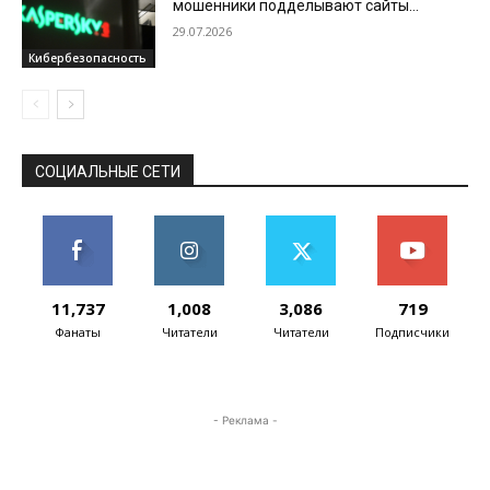
мошенники подделывают сайты
зарубежных операторов связи в сезон
29.07.2026
отпусков
Кибербезопасность
СОЦИАЛЬНЫЕ СЕТИ
11,737
1,008
3,086
719
Фанаты
Читатели
Читатели
Подписчики
- Реклама -