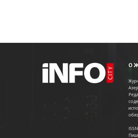
О 
Жур
Азер
Реда
соде
испо
обяз
ISSN
Пиш