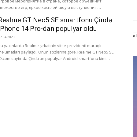
игровое мероприятие в стране, которое объединит
множество игр, яркое косплей-шоу и выступления,
связанные с косплеем...
Realme GT Neo5 SE smartfonu Çində
iPhone 14 Pro-dan populyar oldu
«
7.04.2023
Bu yaxınlarda Realme şirkətinin vitse-prezidenti maraqlı
lumatları paylaşdı. Onun sözlərinə görə, Realme GT Neo5 SE
JD.com saytında Çində ən populyar Android smartfonu kimi
anınır. Müvafiq...