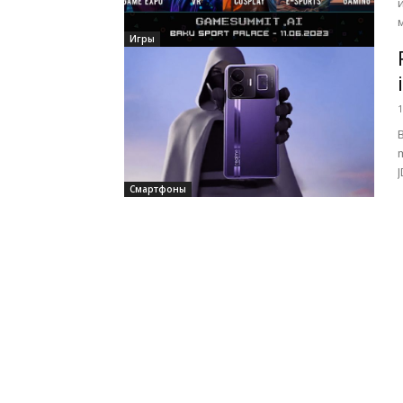
Игры
1
mə
t
Смартфоны