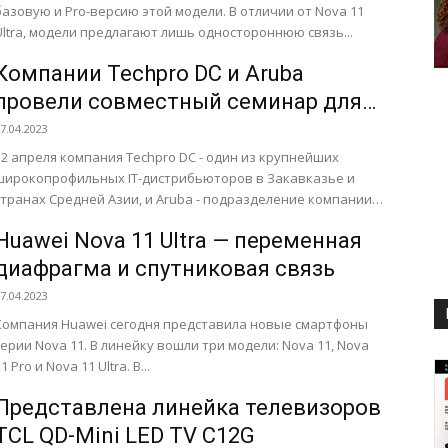
базовую и Pro-версию этой модели. В отличии от Nova 11
Ultra, модели предлагают лишь одностороннюю связь...
Компании Techpro DC и Aruba
провели совместный семинар для
партнеров
7.04.2023
12 апреля компания Techpro DC - один из крупнейших
широкопрофильных IТ-дистрибьюторов в Закавказье и
странах Средней Азии, и Aruba - подразделение компании
Hewlett Packard...
Huawei Nova 11 Ultra — переменная
диафрагма и спутниковая связь
7.04.2023
Компания Huawei сегодня представила новые смартфоны
серии Nova 11. В линейку вошли три модели: Nova 11, Nova
1 Pro и Nova 11 Ultra. В...
Представлена линейка телевизоров
TCL QD-Mini LED TV C12G