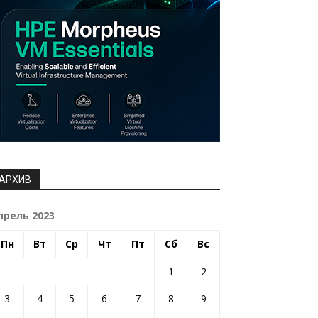
АРХИВ
прель 2023
Пн
Вт
Ср
Чт
Пт
Сб
Вс
1
2
3
4
5
6
7
8
9