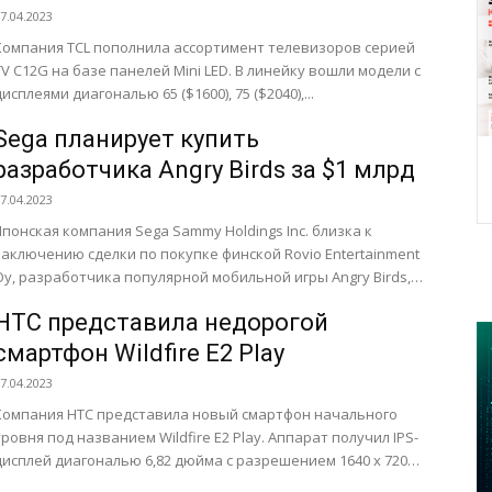
7.04.2023
Компания TCL пополнила ассортимент телевизоров серией
TV C12G на базе панелей Mini LED. В линейку вошли модели с
дисплеями диагональю 65 ($1600), 75 ($2040),...
Sega планирует купить
разработчика Angry Birds за $1 млрд
7.04.2023
Японская компания Sega Sammy Holdings Inc. близка к
заключению сделки по покупке финской Rovio Entertainment
Oy, разработчика популярной мобильной игры Angry Birds,
а $1...
HTC представила недорогой
смартфон Wildfire E2 Play
7.04.2023
Компания HTC представила новый смартфон начального
уровня под названием Wildfire E2 Play. Аппарат получил IPS-
дисплей диагональю 6,82 дюйма с разрешением 1640 x 720
пикселей,...