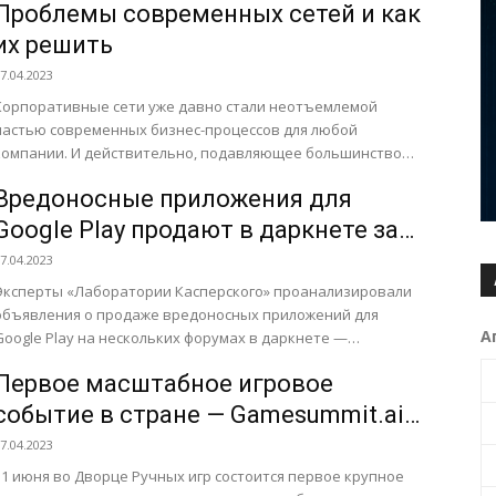
Проблемы современных сетей и как
их решить
7.04.2023
Корпоративные сети уже давно стали неотъемлемой
частью современных бизнес-процессов для любой
компании. И действительно, подавляющее большинство
инструментов менеджера — это такие приложения как
Вредоносные приложения для
почта,...
Google Play продают в даркнете за
20 тысяч долларов
7.04.2023
Эксперты «Лаборатории Касперского» проанализировали
объявления о продаже вредоносных приложений для
А
Google Play на нескольких форумах в даркнете —
русскоязычных и международных — с помощью...
Первое масштабное игровое
событие в стране — Gamesummit.ai
пройдет 11 июня!
7.04.2023
11 июня во Дворце Ручных игр состоится первое крупное