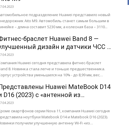
7.04.2023
Автомобильное подразделение Huawei представило новый
внедорожник Aito M9. Автомобиль станет самым большим в
линейке – длина составит 5230 мм, а колесная база – 3110...
Фитнес-браслет Huawei Band 8 —
улучшенный дизайн и датчики ЧСС и
SpO2
7.04.2023
Компания Huawei сегодня представила фитнес-браслет
Band 8. Новинка стала легче и тоньше предшественника.
Корпус устройства уменьшился на 10% - до 8,99 мм, вес
снизился...
Представлены Huawei MateBook D14
и D16 (2023) с «антенной из
метаматериала»
7.04.2023
Кроме смартфонов серии Nova 11, компания Huawei сегодня
представила ноутбуки Matebook D14 и Matebook D16 (2023).
Новинки получили улучшенную антенну Wi-Fi «из