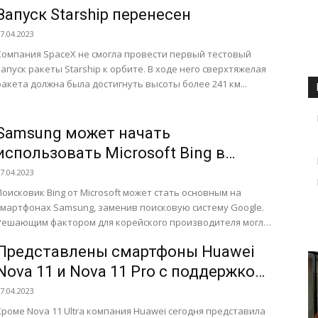
метаматериала», способную...
Запуск Starship перенесен
7.04.2023
Компания SpaceX не смогла провести первый тестовый
запуск ракеты Starship к орбите. В ходе него сверхтяжелая
ракета должна была достигнуть высоты более 241 км...
Samsung может начать
использовать Microsoft Bing в
качестве основного поисковика на
7.04.2023
своих устройствах
Поисковик Bing от Microsoft может стать основным на
смартфонах Samsung, заменив поисковую систему Google.
Решающим фактором для корейского производителя могла
стать интеграция в Bing...
Представлены смартфоны Huawei
Nova 11 и Nova 11 Pro с поддержкой
спутниковой связи
7.04.2023
Кроме Nova 11 Ultra компания Huawei сегодня представила