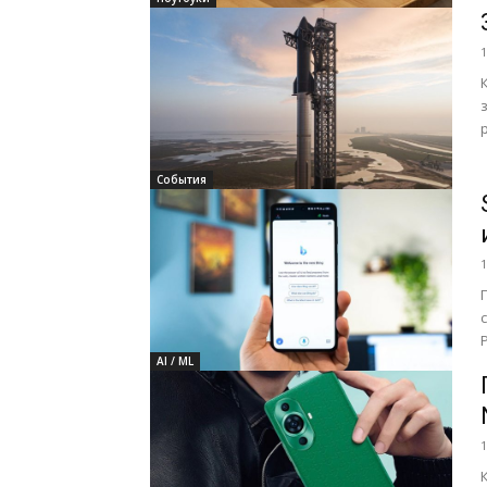
1
События
1
AI / ML
1