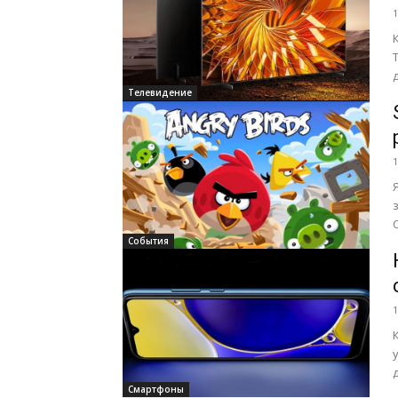
1
Телевидение
1
з
События
1
Смартфоны