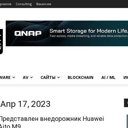
урналов
Consulting
Вакансии
WARE
AV
САЙТЫ
BLOCKCHAIN
AI / ML
И
Апр 17, 2023
Представлен внедорожник Huawei
Aito M9