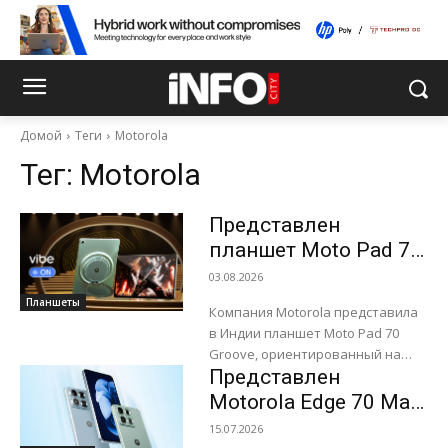
Домой
Теги
Motorola
Тег:
Motorola
Представлен
планшет Moto Pad 70
Groove со встроенной
03.08.2026
аудиосистемой JBL
Планшеты
Компания Motorola представила
на 48 Вт
в Индии планшет Moto Pad 70
Groove, ориентированный на
Представлен
пользователей,
предпочитающих
Motorola Edge 70 Max
мультимедийные развлечения. В
– флагманский
15.07.2026
заднюю панель устройства