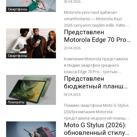
modelini təqdim etdi
30.04.2026
Смартфоны
Motorola yeni nəsil qatlanan
smartfonlarını — Motorola Razr
2026 seriyasını təqdim edib. Xəttə üç
Представлен
model daxildir: Razr, Razr+ və Razr
Ultra. Şirkət xüsusilə baza...
Motorola Edge 70 Pro
с ярким и быстрым
23.04.2026
экраном
Смартфоны
Компания Motorola представила
в Индии смартфон среднего
класса Edge 70 Pro - третью
Представлен
модель в линейке Edge 70.
Аппарат отличается качеством
бюджетный планшет
дисплея, кроме того...
Moto Pad (2026) с
08.04.2026
2,5K-экраном
Планшеты
Помимо смартфона Moto G Stylus
(2026) компания Motorola
представила недорогой планшет
Moto G Stylus (2026):
Moto Pad (2026),
ориентированный на базовые
обновленный стилус