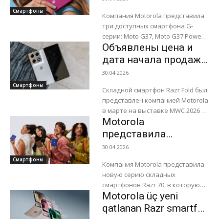
смартфоны Moto G37,
Смартфоны
Компания Motorola представила
Moto G37 Power и
три доступных смартфона G-
Moto G47
серии: Moto G37, Moto G37 Power
Объявлены цена и
и Moto G47. Все модели имеют
один и тот же дизайн и...
дата начала продаж
складного
30.04.2026
смартфона Motorola
Смартфоны
Складной смартфон Razr Fold был
Razr Fold
представлен компанией Motorola
в марте на выставке MWC 2026 в
Motorola
Барселоне. Но цена и дата
начала продаж были не...
представила
складные
30.04.2026
смартфоны серии
Смартфоны
Компания Motorola представила
Razr 70
новую серию складных
смартфонов Razr 70, в которую
Motorola üç yeni
вошли три модели: базовая Razr
70, Razr 70 Plus и Razr 70 Ultra....
qatlanan Razr smartfon