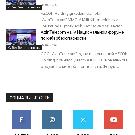
08.06.2026
Кибербезопасность
AZCON Holding şirkətlərindən olan
“AzInTelecom” MMC IV Milli Kibertəhlükəsizlik
Forumunda iştirak edib. Dövlət və özəl sektor
nümayəndələri, ekspertlər və texnologiya
AzInTelecom на IV Национальном форуме
şirkətləri təmsilçilərini bir araya gətirən...
по кибербезопасности
08.06.2026
Кибербезопасность
ООО “AzInTelecom”, одна из компаний AZCON
Holding, приняло участие в IV Национальном
форуме по кибербезопасности. Форум
объединил представителей
государственного и частного секторов,
экспертов в области...
СОЦИАЛЬНЫЕ СЕТИ