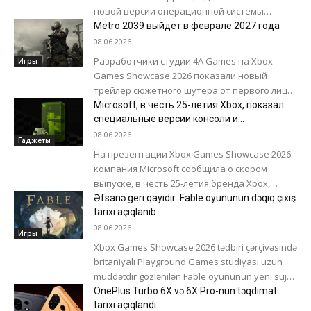
новой версии операционной системы
компания сделала упор преимущественно
Metro 2039 выйдет в феврале 2027 года
на оптимизации производительности,
08.06.2026
развитии...
Разработчики студии 4A Games на Xbox
Игры
Games Showcase 2026 показали новый
трейлер сюжетного шутера от первого лица
Metro 2039 и объявили окно релиза -...
Microsoft, в честь 25-летия Xbox, показал
специальные версии консоли и
контроллера
08.06.2026
Гаджеты
На презентации Xbox Games Showcase 2026
компания Microsoft сообщила о скором
выпуске, в честь 25-летия бренда Xbox,
специальных версий консоли и контроллера.
Əfsanə geri qayıdır: Fable oyununun dəqiq çıxış
Дизайн игровой...
tarixi açıqlanıb
08.06.2026
Игры
Xbox Games Showcase 2026 tədbiri çərçivəsində
britaniyalı Playground Games studiyası uzun
müddətdir gözlənilən Fable oyununun yeni süjet
treylerini təqdim edib. Videoda pərəstişkarların
OnePlus Turbo 6X və 6X Pro-nun təqdimat
ən çox...
tarixi açıqlandı