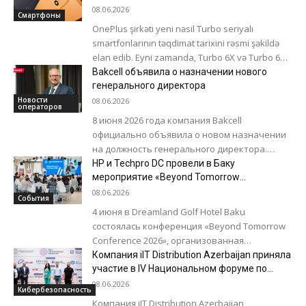
08.06.2026
Смартфоны
OnePlus şirkəti yeni nəsil Turbo seriyalı
smartfonlarının təqdimat tarixini rəsmi şəkildə
elan edib. Eyni zamanda, Turbo 6X və Turbo 6X
Pro modelləri üçün ön...
Bakcell объявила о назначении нового
генерального директора
Новости
08.06.2026
операторов
8 июня 2026 года компания Bakcell
официально объявила о новом назначении
на должность генерального директора.
Гуннар Панке, обладающий более чем 35-
HP и Techpro DC провели в Баку
летним международным опытом в...
мероприятие «Beyond Tomorrow
Conference 2026»
08.06.2026
События
4 июня в Dreamland Golf Hotel Baku
состоялась конференция «Beyond Tomorrow
Conference 2026», организованная
компаниями HP и Techpro DC. Мероприятие
Компания iIT Distribution Azerbaijan приняла
собрало партнеров дистрибьютора для...
участие в IV Национальном форуме по
кибербезопасности
08.06.2026
Кибербезопасность
Компания iIT Distribution Azerbaijan,