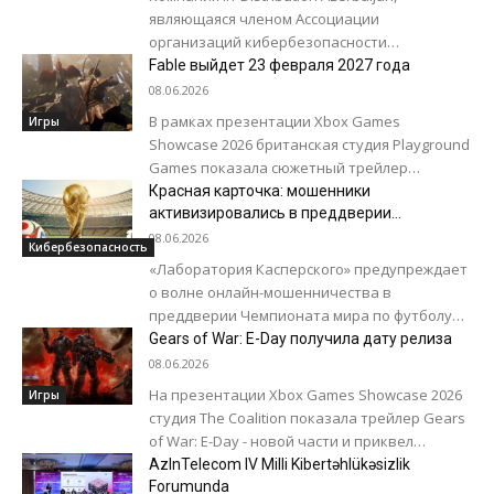
являющаяся членом Ассоциации
организаций кибербезопасности
Азербайджана (АКТА) и Золотым спонсором
Fable выйдет 23 февраля 2027 года
мероприятия, успешно приняла участие в IV
08.06.2026
Национальном форуме по
В рамках презентации Xbox Games
Игры
кибербезопасности,...
Showcase 2026 британская студия Playground
Games показала сюжетный трейлер
фэнтезийной RPG Fable. В ролике была
Красная карточка: мошенники
названа точная дата релиза...
активизировались в преддверии
Чемпионата мира по футболу
08.06.2026
Кибербезопасность
«Лаборатория Касперского» предупреждает
о волне онлайн-мошенничества в
преддверии Чемпионата мира по футболу
(FIFA 2026). Злоумышленники создают
Gears of War: E-Day получила дату релиза
поддельные сайты и рассылают
08.06.2026
мошеннические письма под новостную...
На презентации Xbox Games Showcase 2026
Игры
студия The Coalition показала трейлер Gears
of War: E-Day - новой части и приквел
культовой серии шутеров от...
AzInTelecom IV Milli Kibertəhlükəsizlik
Forumunda