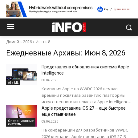
Домой
2026
Июн
8
Ежедневные Архивы: Июн 8, 2026
Представлена обновленная система Apple
Intelligence
08.06.2026
AI / ML
Компания Apple на WWDC 2026 немало
времени посвятила развитию платформы
искусственного интеллекта Apple Intelligence.
Систему полностью переработали, новая
Apple представила iOS 27 – еще быстрее,
архитектура построена на базовых моделях,
еще отзывчивее
разработанных...
Операционные
08.06.2026
системы
На конференции для разработчиков WWDC
2026 компания Apple представила iOS 27. В