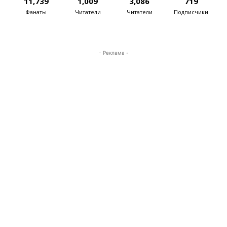
11,739
1,009
3,086
719
Фанаты
Читатели
Читатели
Подписчики
- Реклама -