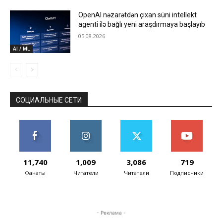
OpenAI nəzarətdən çıxan süni intellekt
agenti ilə bağlı yeni araşdırmaya başlayıb
05.08.2026
AI / ML
СОЦИАЛЬНЫЕ СЕТИ
11,740
1,009
3,086
719
Фанаты
Читатели
Читатели
Подписчики
- Реклама -