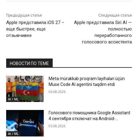
Предыдущая статья
Следующая статья
Apple представила iOS 27 –
Apple представила Siri AI —
еще быстрее, еще
полностью
отзывчивее
переработанного
голосового ассистента
НОВОСТИ ПО ТЕМЕ
Meta mürəkkəb proqram layihələri üçün
Muse Code AI agentini təqdim etdi
06.08.2026
AI / ML
Голосового помощника Google Assistant
4 сентября отключат на Android-
устройствах
05.08.2026
AI / ML