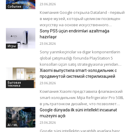
интерактивных обоев....
23.06.2026
События
Компания Google открыла Dataland - первый
в мире музей, который целиком посвящен
искусству на основе искусственного
интеллекта. Проект стал результатом
Sony PS5 üçün endirimləri azaltmağa
многолетнего сотрудничества Google с...
hazırlaşır
23.06.2026
Игры
Sony yarımkeçiricilər və digər komponentlərin
qlobal çatışmazlığı fonunda PlayStation 5
konsolları üçün satış strategiyasına yenidən
baxır. Şirkətin yeni maliyyə hesabatında qeyd
Xiaomi выпустила smart-холодильник с
olunur ki, yaddaş...
продвинутой системой стерилизацией
Бытовая
23.06.2026
техника
Компания Xiaomi представила флагманский
smart-холодильник Mijia Refrigerator Pro 508L
в ультратонком дизайне, что позволяет
встроить его в кухонный гарнитур. Габариты
Google dünyada ilk süni intellekt incəsənət
новинки составляют 1925 ×...
muzeyini açdı
23.06.2026
AI / ML
Google süni intellektin yaratdığı əsərlərə həsr