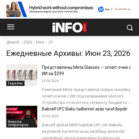
Домой
2026
Июн
23
Ежедневные Архивы: Июн 23, 2026
Представлены Meta Glasses — smart-очки с
ИИ за $299
23.06.2026
Гаджеты
Компания Meta представила новую линейку
smart-очков с ИИ под названием Glasses.
Устройства относятся к сегменту бюджетных
моделей и создавались без участия бренда
Bakcell UFC Baku tədbirinin əsas tərəfdaşıdır
Ray-Ban. Новая...
23.06.2026
Новости
Bakcell qlobal MMA təşkilatı UFC-nin Bakıda
операторов
keçiriləcək turnirinin əsas tərəfdaşı qismində
unudulmaz döyüş həyəcanını Azərbaycan