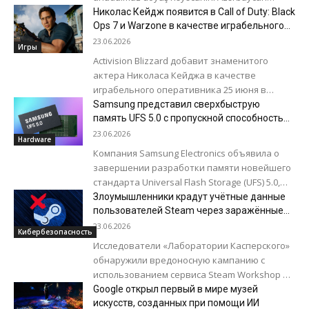
azarkeşlərinə təqdim edəcək. Milli Gimnastika
Николас Кейдж появится в Call of Duty: Black
Arenasında baş tutacaq tədbirdə...
Ops 7 и Warzone в качестве играбельного
оперативника
23.06.2026
Игры
Activision Blizzard добавит знаменитого
актера Николаса Кейджа в качестве
играбельного оперативника 25 июня в
рамках обновления Season 4 Reloaded для
Samsung представил сверхбыструю
Call of Duty: Black...
память UFS 5.0 с пропускной способностью
до 10,8 ГБ/с
23.06.2026
Hardware
Компания Samsung Electronics объявила о
завершении разработки памяти новейшего
стандарта Universal Flash Storage (UFS) 5.0,
которое позволит обеспечить
Злоумышленники крадут учётные данные
бесперебойную и высокоэффективную
пользователей Steam через заражённые
обои для рабочего стола
работу сервисов искусственного...
23.06.2026
Кибербезопасность
Исследователи «Лаборатории Касперского»
обнаружили вредоносную кампанию с
использованием сервиса Steam Workshop и
приложения Wallpaper Engine для установки
Google открыл первый в мире музей
на рабочий стол анимированных и
искусств, созданных при помощи ИИ