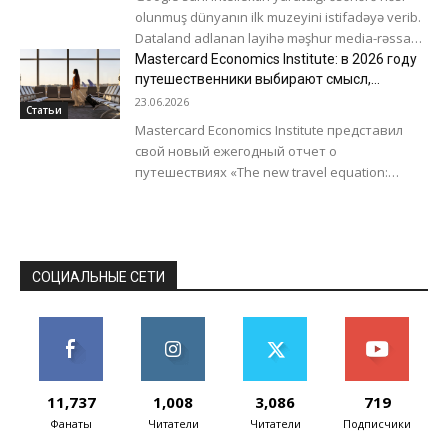
olunmuş dünyanın ilk muzeyini istifadəyə verib.
Dataland adlanan layihə məşhur media-rəssam
Refik Anadol ilə əməkdaşlıq çərçivəsində həyata
Mastercard Economics Institute: в 2026 году
keçirilib....
путешественники выбирают смысл,
ценность и более продуманные поездки
23.06.2026
Статьи
Mastercard Economics Institute представил
свой новый ежегодный отчет о
путешествиях «The new travel equation:
Macro, machines, motivation», в котором
показано, как путешественники
адаптируются к...
СОЦИАЛЬНЫЕ СЕТИ
11,737
1,008
3,086
719
Фанаты
Читатели
Читатели
Подписчики