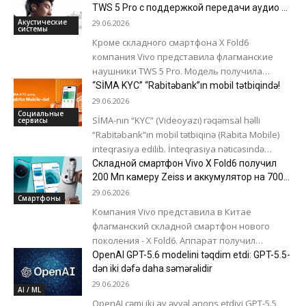
пользователи смогут пользоваться
TWS 5 Pro с поддержкой передачи аудио по
Wi-Fi
банковскими услугами без...
Акустические
29.06.2026
системы
Кроме складного смартфона X Fold6
компания Vivo представила флагманские
наушники TWS 5 Pro. Модель получила
обновленную систему шумоподавления,
“SİMA KYC” “Rabitəbank”ın mobil tətbiqində!
поддержку передачи аудио без потерь по...
29.06.2026
Социальные
SİMA-nın “KYC” (Videoyazı) rəqəmsal həlli
сервисы
“Rabitəbank”ın mobil tətbiqinə (Rabita Mobile)
inteqrasiya edilib. İnteqrasiya nəticəsində
vətəndaşlar banka getmədən bank xidmətlərdən
Складной смартфон Vivo X Fold6 получил
yararlana biləcəklər. Bununla da “Rabitəbank”da
200 Мп камеру Zeiss и аккумулятор на 7000
мАч
kart...
29.06.2026
Смартфоны
Компания Vivo представила в Китае
флагманский складной смартфон нового
поколения - X Fold6. Аппарат получил
обновленный дизайн, мощную аппаратную
OpenAI GPT-5.6 modelini təqdim etdi: GPT-5.5-
платформу, передовые возможности
dən iki dəfə daha səmərəlidir
фотосъемки и...
29.06.2026
AI / ML
OpenAI cəmi iki ay əvvəl anons etdiyi GPT-5.5