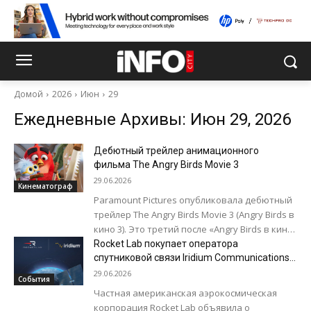
Домой
2026
Июн
29
Ежедневные Архивы: Июн 29, 2026
Дебютный трейлер анимационного
фильма The Angry Birds Movie 3
29.06.2026
Кинематограф
Paramount Pictures опубликовала дебютный
трейлер The Angry Birds Movie 3 (Angry Birds в
кино 3). Это третий после «Angry Birds в кино»
(2016) и...
Rocket Lab покупает оператора
спутниковой связи Iridium Communications
за $8 млрд
29.06.2026
События
Частная американская аэрокосмическая
корпорация Rocket Lab объявила о