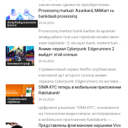
заключении сделки по приобретению
оператора спутниковой связи Iridium
Prosessinq mərkəzi: Azərikard, MilliKart və
Communications примерно за $8 млрд. Сделка
bankdaxili prosessinq
является одной...
Азербайджанские
29.06.2026
Блоги
Prosessinq mərkəzi bank kartları ilə aparılan
əməliyyatların real vaxt rejimində emalını təmin
edən təşkilatdır. O, ekvayer bank, emitent bank
və ödəniş sistemi arasında informasiya...
Аниме-сериал Cyberpunk: Edgerunners 2
выйдет этой осенью
29.06.2026
Кинематограф
Стриминговый сервис Netflix опубликовал
ключевой арт второго сезона аниме-
сериала Cyberpunk: Edgerunners по мотивам
Cyberpunk 2077, на котором изображены
SİMA KYC теперь в мобильном приложении
новые главные герои: Уик Кингсли, Ди,...
Rabitəbank!
Социальные
29.06.2026
сервисы
Цифровое решение “SİMA KYC”, основанное
на технологии видеозаписи, интегрировано
в мобильное приложение Rabitəbank —
Rabita mobile. Благодаря этой интеграции
Представлены флагманские наушники Vivo