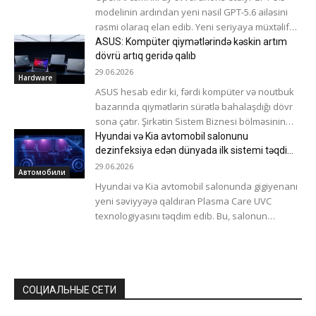
modelinin ardından yeni nəsil GPT-5.6 ailəsini
rəsmi olaraq elan edib. Yeni seriyaya müxtəlif
istifadə ssenariləri üçün...
ASUS: Kompüter qiymətlərində kəskin artım
dövrü artıq geridə qalıb
29.06.2026
Hardware
ASUS hesab edir ki, fərdi kompüter və noutbuk
bazarında qiymətlərin sürətlə bahalaşdığı dövr
sona çatır. Şirkətin Sistem Biznesi bölməsinin
rəhbəri Yi-Siang Liao bildirib ki,...
Hyundai və Kia avtomobil salonunu
dezinfeksiya edən dünyada ilk sistemi təqdim
etdi
29.06.2026
Автомобили
Hyundai və Kia avtomobil salonunda gigiyenanı
yeni səviyyəyə qaldıran Plasma Care UVC
texnologiyasını təqdim edib. Bu, salonun
təmizliyini qorumaq üçün hazırlanmış və
dünyada ilk...
СОЦИАЛЬНЫЕ СЕТИ