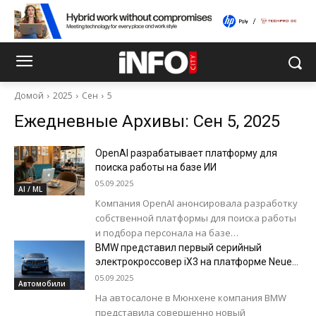
Домой
2025
Сен
5
Ежедневные Архивы: Сен 5, 2025
OpenAI разрабатывает платформу для
поиска работы на базе ИИ
05.09.2025
AI / ML
Компания OpenAI анонсировала разработку
собственной платформы для поиска работы
и подбора персонала на базе
искусственного интеллекта. Подобная
BMW представил первый серийный
платформа может стать конкурентом сети
электрокроссовер iX3 на платформе Neue
Klasse
профессиональных контактов...
05.09.2025
Автомобили
На автосалоне в Мюнхене компания BMW
представила совершенно новый