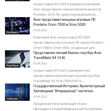
На выставке IFA 2025 в Берлине компания
Acer представила новый игровой монитор
Predator X27U F8, ориентированный на
киберспортсменов. Монитор оснащен
Acer представил мощные игровые ПК
дисплеем диагональю 26,5 дюйма,
Predator Orion 7000 и Orion 5000
используется...
05.09.2025
Hardware
Компания Acer на выставке IFA 2025
представила настольные ПК серии Predator -
Orion 7000 и Orion 5000, созданные для
геймеров и создателей контента. Оба...
Представлен легкий бизнес-ноутбук Acer
TravelMate X4 14 AI
05.09.2025
Ноутбуки
На выставке IFA 2025 компания Acer
представила производительный ноутбук
TravelMate X4 14 AI (TMX414-51),
разработанный специально для
Государственный Историко-Архитектурный
потребностей малого и среднего бизнеса.
Заповедник “Ичеришехер” частично
перевел свои ИТ-системы в
Ноутбук соответствует...
05.09.2025
События
«Правительственное облако»
Продолжается реализация Указа
Президента Азербайджанской Республики