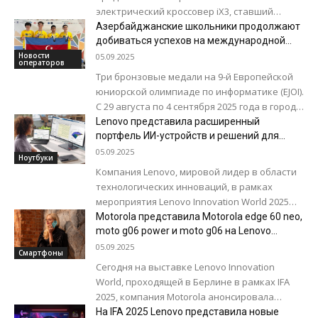
электрический кроссовер iX3, ставший
первой серийной моделью на платформе
Азербайджанские школьники продолжают
Neue Klasse. Она должна стать основой...
добиваться успехов на международной
арене при поддержке Azercell
Новости
05.09.2025
операторов
Три бронзовые медали на 9-й Европейской
юниорской олимпиаде по информатике (EJOI).
С 29 августа по 4 сентября 2025 года в городе
Шумен, Республика Болгария, прошла...
Lenovo представила расширенный
портфель ИИ-устройств и решений для
корпоративного сектора
05.09.2025
Ноутбуки
Компания Lenovo, мировой лидер в области
технологических инноваций, в рамках
мероприятия Lenovo Innovation World 2025
представила серию интеллектуальных
Motorola представила Motorola edge 60 neo,
продуктов и сервисов, разработанных для
moto g06 power и moto g06 на Lenovo
Innovation World в рамках IFA 2025
внедрения...
05.09.2025
Смартфоны
Сегодня на выставке Lenovo Innovation
World, проходящей в Берлине в рамках IFA
2025, компания Motorola анонсировала
новое поколение устройств Motorola edge и
На IFA 2025 Lenovo представила новые