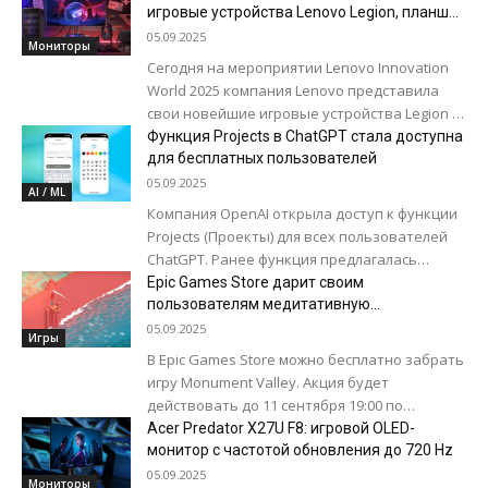
moto g,...
игровые устройства Lenovo Legion, планшет
и ПО с искусственным интеллектом
05.09.2025
Мониторы
Сегодня на мероприятии Lenovo Innovation
World 2025 компания Lenovo представила
свои новейшие игровые устройства Legion и
LOQ на базе процессоров AMD, мониторы,
Функция Projects в ChatGPT стала доступна
планшеты и...
для бесплатных пользователей
05.09.2025
AI / ML
Компания OpenAI открыла доступ к функции
Projects (Проекты) для всех пользователей
ChatGPT. Ранее функция предлагалась
только платным подписчикам. Projects
Epic Games Store дарит своим
реализована в виде структуры папок, где...
пользователям медитативную
головоломку Monument Valley
05.09.2025
Игры
В Epic Games Store можно бесплатно забрать
игру Monument Valley. Акция будет
действовать до 11 сентября 19:00 по
бакинскому времени. Игра известна
Acer Predator X27U F8: игровой OLED-
уникальным визуальным стилем,...
монитор с частотой обновления до 720 Hz
05.09.2025
Мониторы