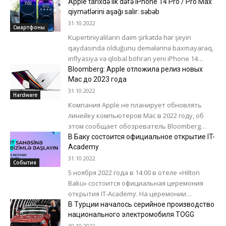
корпоративным данным компании,
Apple tarixdə ilk dəfə iPhone 14 Pro / Pro Max
хранящимся в облачных сервисах....
qiymətlərini aşağı salır: səbəb
31.10.2022
Смартфоны
Kupertiniyalıların daim şirkətdə hər şeyin
qaydasında olduğunu demələrinə baxmayaraq,
inflyasiya və qlobal böhran yeni iPhone 14
smartfon xəttinin satışına təsir göstərib.
Bloomberg: Apple отложила релиз новых
Xüsusilə, TrendForce analitikləri iddia...
Mac до 2023 года
31.10.2022
Hardware
Компания Apple не планирует обновлять
линейку компьютеров Mac в 2022 году, об
этом сообщает обозреватель Bloomberg
Марк Гурман. «Мне сказали, что Apple
В Баку состоится официальное открытие IT-
намерена представить обновленные...
Academy
31.10.2022
События
5 ноября 2022 года в 14:00 в отеле «Hilton
Baku» состоится официальная церемония
открытия IT-Academy. На церемонии
открытия с приветственной речью выступят
В Турции началось серийное производство
официальные представители
национального электромобиля TOGG
Министерства...
30.10.2022