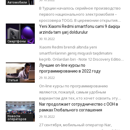
Автомобили
В Турции началось серийное производство
первого национального электромобиля –
кроссовера TOGG. В церемонии открытия
завода в Гемлике (провинция Бурса) принял
Yeni Xiaomi Redmi smartfonu cəmi 9 dəqiqə
участие президент страны Реджеп...
ərzində tam şarj doldurulur
30.10.2022
Смартфоны
Xiaomi Redmi brendi altında yeni
smartfonlarının geniş miqyaslı təqdimatını
keçirib. Onlardan biri - Note 12 Discovery Edition
hər kəsin diqqətinə layiqdir. Smartfon kifayət
Лучшие on-line курсы по
qədər tutumlu...
программированию в 2022 году
29.10.2022
Статьи
On-line курсы по программированию
являются, пожалуй, самым удобным
вариантом для тех, кто хочет освоить эту
профессию или развить существующие
Nar продолжает сотрудничество с ООН в
навыки. Эти курсы, как правило,...
рамках Глобального соглашения
Новости
29.10.2022
операторов
27 сентября, мобильный оператор Nar,