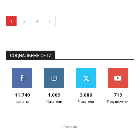
же ценовом диапазоне, электрический
самокат...
1
2
3
СОЦИАЛЬНЫЕ СЕТИ
11,740
1,009
3,086
719
Фанаты
Читатели
Читатели
Подписчики
- Реклама -