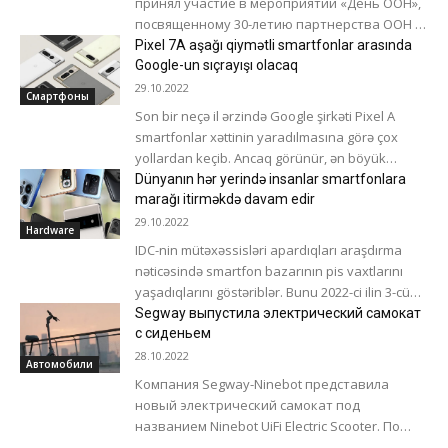
принял участие в мероприятии «День ООН»,
посвященному 30-летию партнерства ООН и
Азербайджана. Выступая со вступительной
Pixel 7A aşağı qiymətli smartfonlar arasında
речью, координатор-резидент ООН
Google-un sıçrayışı olacaq
Владанка...
29.10.2022
Смартфоны
Son bir neçə il ərzində Google şirkəti Pixel A
smartfonlar xəttinin yaradılmasına görə çox
yollardan keçib. Ancaq görünür, ən böyük
sıçrayış bizi hələ qabaqda gözləyir....
Dünyanın hər yerində insanlar smartfonlara
marağı itirməkdə davam edir
29.10.2022
Hardware
IDC-nin mütəxəssisləri apardıqları araşdırma
nəticəsində smartfon bazarının pis vaxtlarını
yaşadıqlarını göstəriblər. Bunu 2022-ci ilin 3-cü
rübündə smartfon tədarükündən görmək olar.
Segway выпустила электрический самокат
Belə ki, bu dövr ərzində...
с сиденьем
28.10.2022
Автомобили
Компания Segway-Ninebot представила
новый электрический самокат под
названием Ninebot UiFi Electric Scooter. По
сравнению с самокатами других марок в том