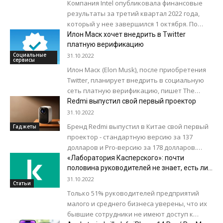
Компания Intel опубликовала финансовые
результаты за третий квартал 2022 года,
который у нее завершился 1 октября. По
всем ключевым показателям была
Илон Маск хочет внедрить в Twitter
зафиксирована отрицательная динамика.
платную верификацию
Уменьшение...
Социальные
31.10.2022
сервисы
Илон Маск (Elon Musk), после приобретения
Twitter, планирует внедрить в социальную
сеть платную верификацию, пишет The
Verge. Для этого изменят подписку Twitter
Redmi выпустил свой первый проектор
Blue. Стоимость подписки...
31.10.2022
Бренд Redmi выпустил в Китае свой первый
Гаджеты
проектор - стандартную версию за 137
долларов и Pro-версию за 178 долларов.
Redmi Projector поддерживает изображение
«Лаборатория Касперского»: почти
разрешением Full...
половина руководителей не знает, есть ли у
бывших сотрудников доступ к
31.10.2022
Статьи
корпоративным данным
Только 51% руководителей предприятий
малого и среднего бизнеса уверены, что их
бывшие сотрудники не имеют доступ к