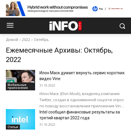
Домой
2022
Октябрь
Ежемесячные Архивы: Октябрь,
2022
Илон Маск думает вернуть сервис коротких
видео Vine
Мобильные
31.10.2022
приложения
Илон Маск (Elon Musk), владелец компании
Twitter, создал в одноименной соцсети опрос
по поводу восстановления приложения Vine,
позволявшее загружать короткие видео и
Intel сообщил финансовые результаты за
прекратившее работу...
третий квартал 2022 года
31.10.2022
Статьи