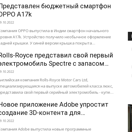
результате акции компании выросли на...
Представлен бюджетный смартфон
OPPO A17k
9.10.2022
Компания OPPO выпустила в Индии смартфон начального
уровня A17k. Устройство получило необычное оформление
задней крышки. У синей версии крышка покрыта
полосками, а область вокруг...
Rolls-Royce представил свой первый
электромобиль Spectre с запасом
хода 420 км
9.10.2022
Английская компания Rolls-Royce Motor Cars Ltd,
специализирующаяся на выпуске автомобилей класса люкс,
представила свой первый серийный электромобиль - купе
Spectre. В модельном ряду марки...
Новое приложение Adobe упростит
создание 3D-контента для
метавселенных
9.10.2022
Компания Adobe выпустила новые программные