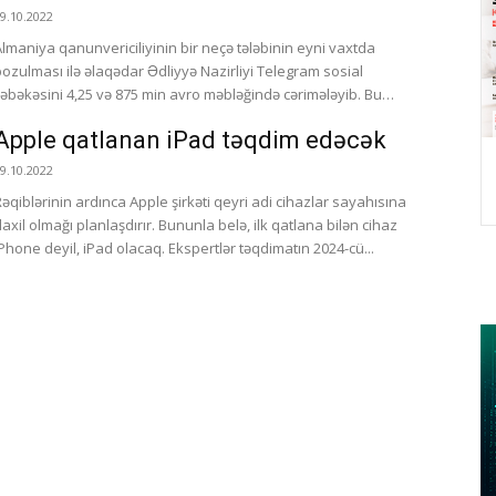
9.10.2022
Almaniya qanunvericiliyinin bir neçə tələbinin eyni vaxtda
pozulması ilə əlaqədar Ədliyyə Nazirliyi Telegram sosial
şəbəkəsini 4,25 və 875 min avro məbləğində cərimələyib. Bu
barədə...
Apple qatlanan iPad təqdim edəcək
9.10.2022
Rəqiblərinin ardınca Apple şirkəti qeyri adi cihazlar sayahısına
daxil olmağı planlaşdırır. Bununla belə, ilk qatlana bilən cihaz
iPhone deyil, iPad olacaq. Ekspertlər təqdimatın 2024-cü...