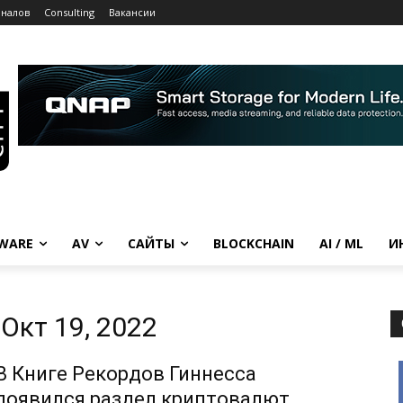
рналов
Consulting
Вакансии
WARE
AV
САЙТЫ
BLOCKCHAIN
AI / ML
И
Окт 19, 2022
В Книге Рекордов Гиннесса
появился раздел криптовалют