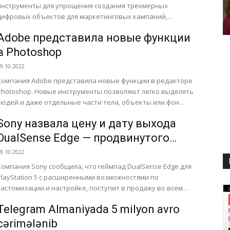
инструменты для упрощения создания трехмерных
цифровых объектов для маркетинговых кампаний,
видеоигр и метавселенной. Ожидается, что подобному
Adobe представила новые функции
контенту найдется немало...
в Photoshop
9.10.2022
Компания Adobe представила новые функции в редакторе
Photoshop. Новые инструменты позволяют легко выделять
людей и даже отдельные части тела, объекты или фон
одним кликом...
Sony назвала цену и дату выхода
DualSense Edge — продвинутого
геймпада для PS5
9.10.2022
Компания Sony сообщила, что геймпад DualSense Edge для
PlayStation 5 с расширенными возможностями по
кастомизации и настройке, поступит в продажу во всем
мире 26...
Telegram Almaniyada 5 milyon avro
cərimələnib