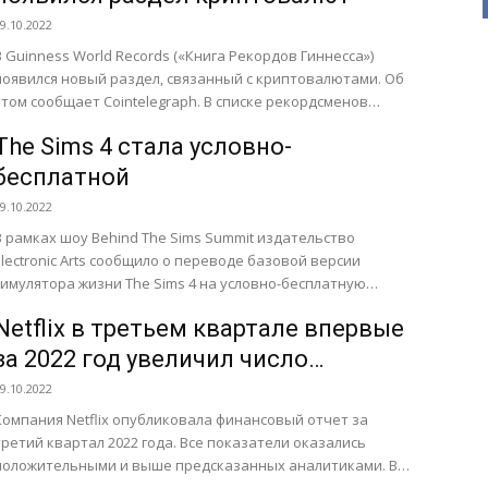
9.10.2022
В Guinness World Records («Книга Рекордов Гиннесса»)
появился новый раздел, связанный с криптовалютами. Об
том сообщает Cointelegraph. В списке рекордсменов
биткоин отмечен как самая старая...
The Sims 4 стала условно-
бесплатной
9.10.2022
В рамках шоу Behind The Sims Summit издательство
Electronic Arts сообщило о переводе базовой версии
симулятора жизни The Sims 4 на условно-бесплатную
модель распространения. Базовую...
Netflix в третьем квартале впервые
за 2022 год увеличил число
подписчиков
9.10.2022
Компания Netflix опубликовала финансовый отчет за
третий квартал 2022 года. Все показатели оказались
положительными и выше предсказанных аналитиками. В