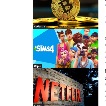
1
э
События
1
Игры
1
Статьи