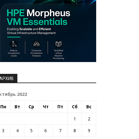
АРХИВ
ктябрь 2022
Пн
Вт
Ср
Чт
Пт
Сб
Вс
1
2
3
4
5
6
7
8
9