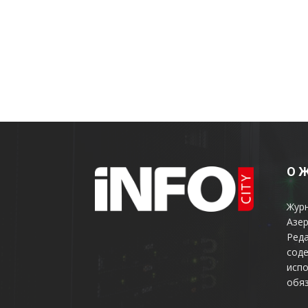
О 
Жур
Азер
Реда
соде
испо
обяз