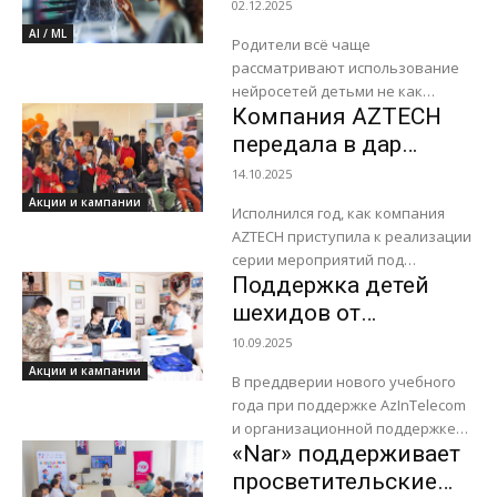
детей: рекомендации
02.12.2025
издательством Roller Bird.
«Лаборатории
AI / ML
Издание,...
Родители всё чаще
Касперского» для
рассматривают использование
ответственного и
нейросетей детьми не как
безопасного
Компания AZTECH
угрозу, а как естественную часть
современного обучения и
использования
передала в дар
важный навык будущего.
Габалинскому
14.10.2025
Искусственный интеллект
детскому
Акции и кампании
перестаёт быть...
Исполнился год, как компания
реабилитационному
AZTECH приступила к реализации
центру игровые
серии мероприятий под
приставки MSI
Поддержка детей
названием «Oyun Terapiyası»
(«Игротерапия»), цель которых
шехидов от
заключается в повышении
AzInTelecom
10.09.2025
мотивации детей, находящихся
Акции и кампании
в...
В преддверии нового учебного
года при поддержке AzInTelecom
и организационной поддержке
«Nar» поддерживает
Фонда YAŞAT в различных
регионах страны был
просветительские