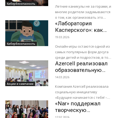
соблюдать баланс
Кибербезопасность
организованное совместно...
Летние каникулы не за горами, и
между онлайном и
многие родители задумываются
офлайном
о том, как организовать это
«Лаборатория
время так, чтобы дети больше
двигались и меньше проводили
Касперского»: как
времени...
защитить детей в
19.03.2026
Азербайджане от
Кибербезопасность
Онлайн-игры остаются одной из
киберугроз в онлайн-
самых популярных форм досуга
играх
среди детей и подростков, в том
Azercell реализовал
числе в Азербайджане. В период
длинных праздничных каникул в
образовательную
марте,...
инициативу для
14.03.2026
детей, нуждающихся
Акции и кампании
Компания Azercell реализовала
в особой заботе
социальную инициативу
«Будущее начинается с тебя! –
«Nar» поддержал
учись, развивайся, делись».
Проект был направлен на
творческую
поддержку детей, нуждающихся
инициативу для
17.02.2026