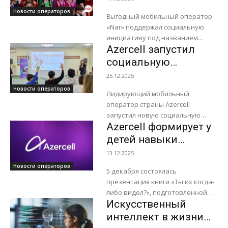
в особой заботе, расширение...
детей, проживающих
Новости операторов
Выгодный мобильный оператор
в приюте
«Nar» поддержал социальную
инициативу под названием
Azercell запустил
«После темноты…». Проект был
организован Общественным
социальную
объединением «Дети
инициативу
25.12.2025
Азербайджана» с целью
«Будущее начинается
Новости операторов
раскрытия творческого
Лидирующий мобильный
с тебя! – учись,
потенциала детей,...
оператор страны Azercell
развивайся, делись»
запустил новую социальную
Azercell формирует у
инициативу «Будущее
начинается с тебя! - учись,
детей навыки
развивайся, делись». Проект
социальной
13.12.2025
направлен на поддержку детей
ответственности
Новости операторов
из уязвимых...
5 декабря состоялась
презентация книги «Ты их когда-
либо видел?», подготовленной
Искусственный
при поддержке Azercell в
партнерстве с Международной
интеллект в жизни
школой Азербайджана (TISA) и