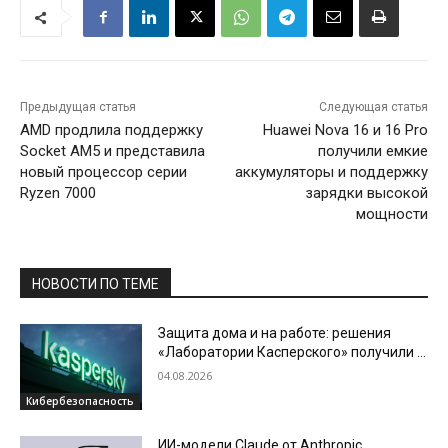
Предыдущая статья
Следующая статья
AMD продлила поддержку
Huawei Nova 16 и 16 Pro
Socket AM5 и представила
получили емкие
новый процессор серии
аккумуляторы и поддержку
Ryzen 7000
зарядки высокой
мощности
НОВОСТИ ПО ТЕМЕ
Защита дома и на работе: решения
«Лаборатории Касперского» получили в
2026 году четыре годовые награды по
04.08.2026
итогам тестов SE Labs
Кибербезопасность
ИИ-модели Claude от Anthropic