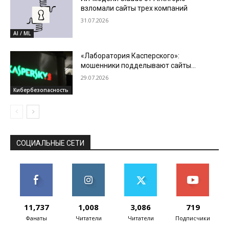
взломали сайты трех компаний
31.07.2026
AI / ML
«Лаборатория Касперского»:
мошенники подделывают сайты
зарубежных операторов связи в сезон
29.07.2026
отпусков
Кибербезопасность
СОЦИАЛЬНЫЕ СЕТИ
11,737
1,008
3,086
719
Фанаты
Читатели
Читатели
Подписчики