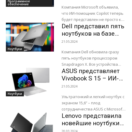
Программное
отдельного
обеспечение
Компания Microsoft объявила,
приложения для
что ИИ-помощник Copilot теперь
Windows
будет представлен не просто как
Dell представил пять
функция операционной системы
Windows, а как отдельное
ноутбуков на базе
десктопное приложение. Кроме
Snapdragon X и с
21.05.2024
того, значок...
поддержкой Copilot+
Ноутбуки
Компания Dell обновила сразу
пять ноутбуков процессором
Snapdragon X. Все устройства
ASUS представляет
получили поддержку Copilot+.
Остальные характеристики не
Vivobook S 15 – ИИ-
изменились. Ноутбук Latitude
компьютер с Copilot+
21.05.2024
5455 оборудован Snapdragon X
и поддержкой
Ноутбуки
Plus,...
Ультратонкий и легкий ноутбук с
функций ИИ в
экраном 15,6” – плод
Windows 11
сотрудничества ASUS с Microsoft
Lenovo представила
и Qualcomm. Компания ASUS
провела онлайн-презентацию
новейшие ноутбуки
нового поколения
ThinkPad серий L и X
20.03.2024