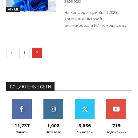
встроенный ИИ-
25.05.2023
стоимость для компаний,...
помощник Copilot
AI / ML
На конференции Build 2023
компания Microsoft
анонсировала ИИ-помощника
Copilot для операционной
системы Windows 11. Ранее
Microsoft внедрил ИИ в поисковик
Bing, позже в офисные
1
2
приложения...
СОЦИАЛЬНЫЕ СЕТИ
11,737
1,008
3,086
719
Фанаты
Читатели
Читатели
Подписчики