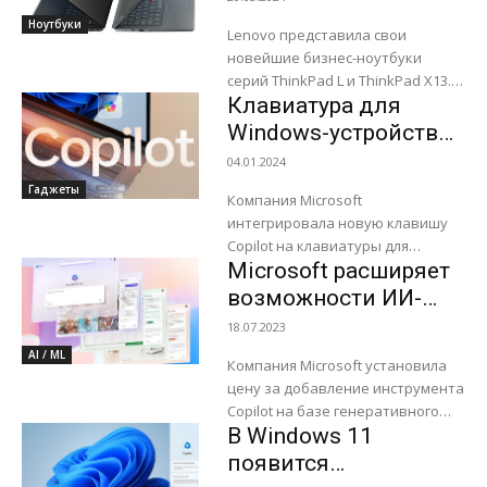
компьютерных устройств с
Ноутбуки
поддержкой...
Lenovo представила свои
новейшие бизнес-ноутбуки
серий ThinkPad L и ThinkPad X13.
Клавиатура для
Представленные новинки
являются свидетельством
Windows-устройств
приверженности компании
получила клавишу
04.01.2024
инновациям и устойчивому
Copilot для вызова
Гаджеты
развитию благодаря улучшенной
Компания Microsoft
ИИ-помощника
ремонтопригодности,...
интегрировала новую клавишу
Copilot на клавиатуры для
Microsoft расширяет
ноутбуков и компьютеров под
управлением Windows 11.
возможности ИИ-
Клавиша позволит
помощника Copilot и
18.07.2023
пользователям буквально одним
представляет ИИ-
AI / ML
нажатием взаимодействовать с...
Компания Microsoft установила
чат-бот Bing Chat
цену за добавление инструмента
Enterprise
Copilot на базе генеративного
В Windows 11
искусственного интеллекта в
подписки Microsoft 365. Это
появится
кардинально увеличит их