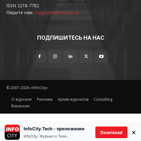
ISSN 2218-7782
Пишите нам:
magazine@infocity.az
ПОДПИШИТЕСЬ НА НАС
© 2007-2026 «InfoCity»
O журнале
Реклама
Архив журналов
Consulting
Вакансии
InfoCity.Tech - приложение
×
Download
InfoCity: Журнал о Технологиях
Ethereum(ETH)
Tether(US
0%
$1,914.73
0.10%