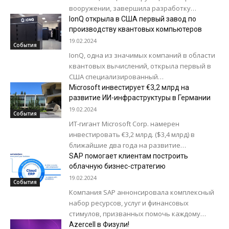
вооружении, завершила разработку
лазерного оружия ALKA с использованием
IonQ открыла в США первый завод по
технологий искусственного интеллекта. Об
производству квантовых компьютеров
этом сообщил менеджер по передовым...
19.02.2024
События
IonQ, одна из значимых компаний в области
квантовых вычислений, открыла первый в
США специализированный
производственный комплекс по
Microsoft инвестирует €3,2 млрд на
производству квантовых компьютеров.
развитие ИИ-инфраструктуры в Германии
Предприятие расположено в пригороде
19.02.2024
События
Сиэтла...
ИТ-гигант Microsoft Corp. намерен
инвестировать €3,2 млрд. ($3,4 млрд) в
ближайшие два года на развитие
инфраструктуры в Германии, пишет
SAP помогает клиентам построить
Bloomberg со ссылкой на заявление...
облачную бизнес-стратегию
19.02.2024
События
Компания SAP аннонсировала комплексный
набор ресурсов, услуг и финансовых
стимулов, призванных помочь каждому
клиенту осуществить переход в облако и
Azercell в Физули!