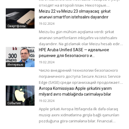
отходят на второй план. Некоторые
компании даже не производят продукты
Meizu 22 və Meizu 23 olmayacaq: şirkət
самостоятельно, а...
ənənəvi smartfon istehsalını dayandırır
19.02.2024
Смартфоны
Meizu bu gün mühüm açıqlama verdi: şirkət
ənənəvi smartfonların inkişafını və istehsalını
dayandırır. Nə gözləmək olar Meizu hesab edir
ki, müasir bazar hazırda durğunluq yaşayır.
HPE Aruba Unified SASE — идеальное
Buna...
решение для безопасного и
бесперебойного подключения
19.02.2024
Интервью
Число внедрений технологии безопасного
пограничного доступа Secure Access Service
Edge (SASE) среди организаций продолжает
расти. По данным Dell’Oro Group, мировой
Avropa Komissiyası Apple şirkətini yarım
рынок SASE еще в...
milyard avro məbləğində cərimələyə bilər
19.02.2024
События
Apple şirkəti Avropa İttifaqında ilk dəfə olaraq
musiqi axını xidmətlərinə girişlə bağlı qanunları
pozduğuna görə cərimələnə bilər. Financial
Times-ın yazdığına görə, pozuntu ondan