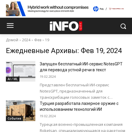
Домой
2024
Фев
19
Ежедневные Архивы: Фев 19, 2024
Запущен бесплатный ИИ-сервис NotesGPT
для перевода устной речи в текст
19.02.2024
AI / ML
Представлен бесплатный ИИ-сервис
NotesGPT, предназначенный для
транскрибации голосовых заметок с
помощью нейросетей. Есть поддержка
Турция разработала лазерное оружие с
многих языков. Код приложения написан на
использованием технологий ИИ
TypeScript, а в качестве...
19.02.2024
События
Турецкая военно-промышленная компания
Roketsan, специализирующаяся на ракетном