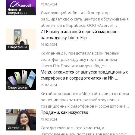
поддержать темп и уровень инноваций,...
19.02.2024
Новости
Лидирующий мобильный оператор
операторов
расширяет свою сеть центров обслуживания
абонентов в Карабахе. ООО «Azercell
Telecom» продолжает способствовать
ZTE выпустила свой первый смартфон-
реконструкции и восстановлению
раскладушку Libero Flip
освобожденных территорий. Компания
19.02.2024
Смартфоны
представляет первый и...
Компания ZTE представила свой первый
смартфон-раскладушку под названием
Libero Flip. Пока что модель будет
продаваться эксклюзивно у японского
Meizu откажется от выпуска традиционных
сотового оператора Y!mobile, но вполне
смартфонов и сосредоточится на ИИ-
технологиях
возможно,...
19.02.2024
Смартфоны
Китайская компания Meizu объявила о своем
решении прекратить разработку новых
традиционных смартфонов и сосредоточить
свои усилия на создание «устройств
Продажи, как искусство
завтрашнего дня», управляемых
19.02.2024
искусственным интеллектом....
Сегодня главное - это клиенты, а
Интервью
изготовление или поставка товаров и услуг