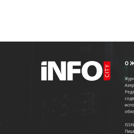
О 
Жур
Азер
Реда
соде
испо
обяз
ISSN
Пиш