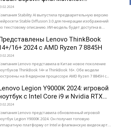
генеративной ИИ-модели
3.02.2024
Компания Stability AI выпустила предварительную версию
нейросети Stable Diffusion 3.0 для генерации изображений
по текстовому описанию. ИИ-модель будет доступна в
нескольких версиях с количеством...
Представлены Lenovo ThinkBook
14+/16+ 2024 с AMD Ryzen 7 8845H
3.02.2024
Компания Lenovo представила в Китае новое поколение
ноутбуков ThinkBook 14+ и ThinkBook 16+. Обе модели
построены на 8-ядерном процессоре AMD Ryzen 7 8845H с...
Lenovo Legion Y9000K 2024: игровой
ноутбук с Intel Core i9 и Nvidia RTX
4090 за $4172
3.02.2024
Компания Lenovo представила обновленный игровой
ноутбук Legion Y9000K 2024. Он получил топовую
аппаратную платформу от Intel и флагманскую видеокарту