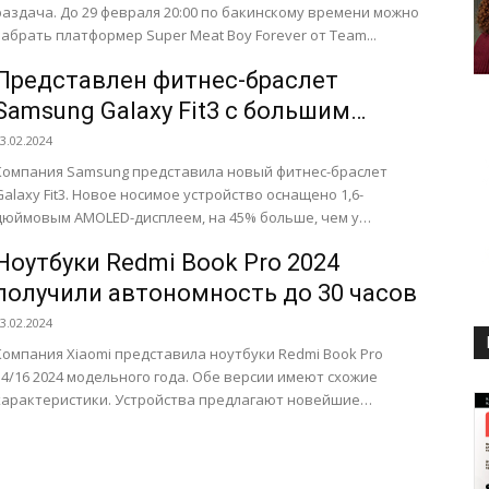
раздача. До 29 февраля 20:00 по бакинскому времени можно
забрать платформер Super Meat Boy Forever от Team...
Представлен фитнес-браслет
Samsung Galaxy Fit3 с большим
экраном
3.02.2024
Компания Samsung представила новый фитнес-браслет
Galaxy Fit3. Новое носимое устройство оснащено 1,6-
дюймовым AMOLED-дисплеем, на 45% больше, чем у
едшественника. Samsung утверждает, что благодаря
Ноутбуки Redmi Book Pro 2024
аккумулятору емкостью...
получили автономность до 30 часов
3.02.2024
Компания Xiaomi представила ноутбуки Redmi Book Pro
14/16 2024 модельного года. Обе версии имеют схожие
характеристики. Устройства предлагают новейшие
процессоры Intel Ultra 5 125H...