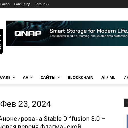
рналов
Consulting
Вакансии
WARE
AV
САЙТЫ
BLOCKCHAIN
AI / ML
И
Фев 23, 2024
Анонсирована Stable Diffusion 3.0 –
новая версия флагманской