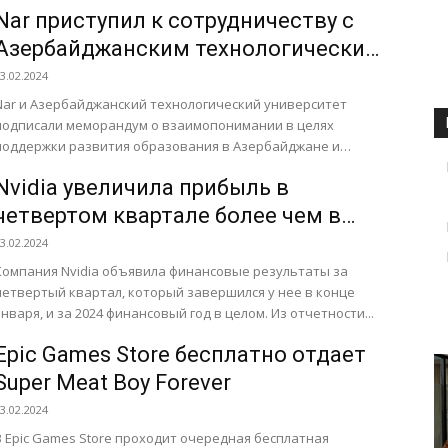
Nvidia. Legion Y9000K 2024 оснащен 16-дюймовым...
Nar приступил к сотрудничеству с
Азербайджанским технологическим
университетом
3.02.2024
Nar и Азербайджанский технологический университет
подписали меморандум о взаимопонимании в целях
поддержки развития образования в Азербайджане и
подготовки местных специалистов в области
Nvidia увеличила прибыль в
телекоммуникаций. Меморандум о...
четвертом квартале более чем в
восемь раз
3.02.2024
Компания Nvidia объявила финансовые результаты за
четвертый квартал, который завершился у нее в конце
января, и за 2024 финансовый год в целом. Из отчетности...
Epic Games Store бесплатно отдает
Super Meat Boy Forever
3.02.2024
В Epic Games Store проходит очередная бесплатная