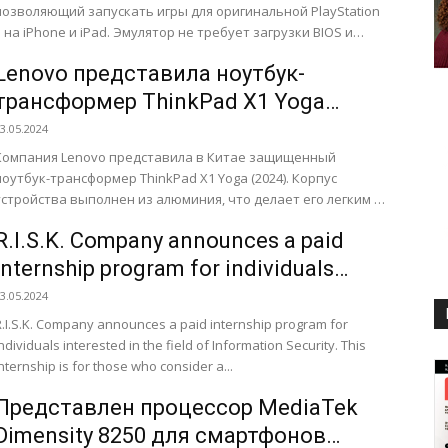
позволяющий запускать игры для оригинальной PlayStation
на iPhone и iPad. Эмулятор не требует загрузки BIOS и
предоставляет...
Lenovo представила ноутбук-
трансформер ThinkPad X1 Yoga
(2024) на базе Intel Meteor Lake-U
3.05.2024
Компания Lenovo представила в Китае защищенный
ноутбук-трансформер ThinkPad X1 Yoga (2024). Корпус
устройства выполнен из алюминия, что делает его легким и
прочным. Весит ноутбук...
R.I.S.K. Company announces a paid
internship program for individuals
interested in the field of Information
3.05.2024
Security
R.I.S.K. Company announces a paid internship program for
individuals interested in the field of Information Security. This
internship is for those who consider a...
Представлен процессор MediaTek
Dimensity 8250 для смартфонов