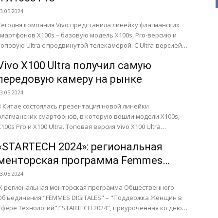
3.05.2024
Сегодня компания Vivo представила линейку флагманских
смартфонов X100s – базовую модель X100s, Pro-версию и
топовую Ultra с продвинутой телекамерой. С Ultra-версией
можно ознакомиться в...
Vivo X100 Ultra получил самую
передовую камеру на рынке
3.05.2024
В Китае состоялась презентация новой линейки
флагманских смартфонов, в которую вошли модели X100s,
X100s Pro и X100 Ultra. Топовая версия Vivo X100 Ultra
получила...
«STARTECH 2024»: региональная
менторская программа Femmes
Digitales для девушек в Нахчыване
3.05.2024
достигла новых высот
IX региональная менторская программа Общественного
Объединения "FEMMES DIGITALES" – "Поддержка Женщин в
Сфере Технологий":"STARTECH 2024", приуроченная ко дню