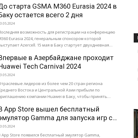
рождения общенационального лидера Гейдара Алиева,
До старта GSMA M360 Eurasia 2024 в
успешно...
Баку остается всего 2 дня
3.05.2024
Последняя возможность для регистрации на конференцию
M360 Eurasia 2024, генеральным спонсором которой
ступает Azercell. 15 мая в Баку стартует двухдневная
международная конференция GSMA M360 Eurasia...
Впервые в Азербайджане проходит
Huawei Tech Carnival 2024
3.05.2024
Отраслевые лидеров из более чем 20 стран региона
Среднего Востока и Центральной Азии прибыли по
приглашению компании Huawei в Баку, чтобы принять
участие в...
В App Store вышел бесплатный
эмулятор Gamma для запуска игр с
PlayStation 1 на iPhone и iPad
3.05.2024
В App Store появился бесплатный эмулятор Gamma,