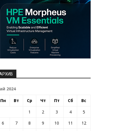
АРХИВ
ай 2024
Пн
Вт
Ср
Чт
Пт
Сб
Вс
1
2
3
4
5
6
7
8
9
10
11
12