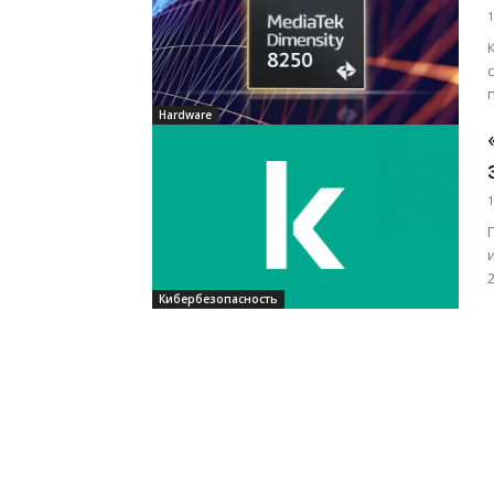
1
Hardware
1
г
Кибербезопасность