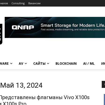
рналов
Consulting
Вакансии
WARE
AV
САЙТЫ
BLOCKCHAIN
AI / ML
И
Май 13, 2024
Представлены флагманы Vivo X100s
и X100s Pro