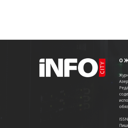
О 
Жур
Азер
Реда
соде
испо
обяз
ISSN
Пиш