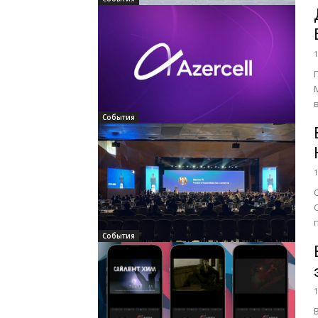
1
вы
События
1
События
1