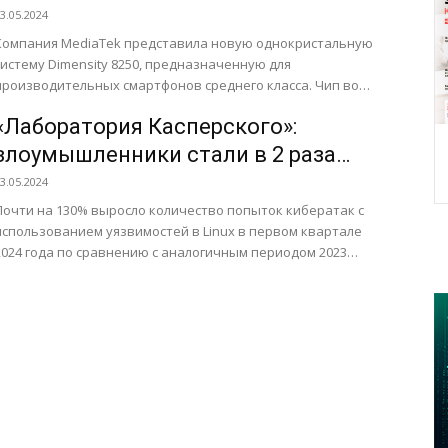
среднего уровня
3.05.2024
Компания MediaTek представила новую однокристальную
систему Dimensity 8250, предназначенную для
производительных смартфонов среднего класса. Чип во
многом повторяет характеристики платформы Dimensity
«Лаборатория Касперского»:
8200, представленной в...
злоумышленники стали в 2 раза
чаще использовать в кибератаках
3.05.2024
уязвимости Linux
Почти на 130% выросло количество попыток кибератак с
использованием уязвимостей в Linux в первом квартале
2024 года по сравнению с аналогичным периодом 2023
ода*....