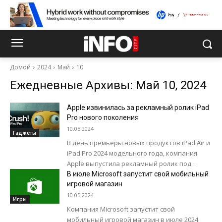
Домой
2024
Май
10
Ежедневные Архивы: Май 10, 2024
Apple извинилась за рекламный ролик iPad
Pro нового поколения
10.05.2024
Гаджеты
В день премьеры новых продуктов iPad Air и
iPad Pro 2024 модельного года, компания
Apple выпустила рекламный ролик под
названием Crush. В минутном ролике...
В июле Microsoft запустит свой мобильный
игровой магазин
10.05.2024
Игры
Компания Microsoft запустит свой
мобильный игровой магазин в июле 2024