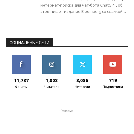
интернет-поиска для чат-бота ChatGPT, об
этом пишет издание Bloomberg со ссылкой
на собственный источник. Сообщается, что
OpenAI намерена конкурировать...
СОЦИАЛЬНЫЕ СЕТИ
11,737
1,008
3,086
719
Фанаты
Читатели
Читатели
Подписчики
- Реклама -