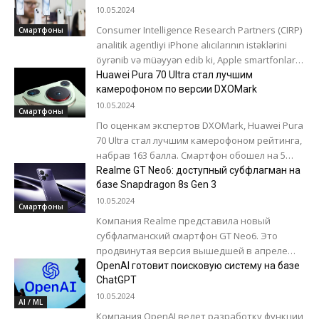
Раздача продлится...
10.05.2024
Consumer Intelligence Research Partners (CIRP)
Смартфоны
analitik agentliyi iPhone alıcılarının istəklərini
öyrənib və müəyyən edib ki, Apple smartfonların
satılması faktına görə deyil, yaddaş tutumu
Huawei Pura 70 Ultra стал лучшим
baxımından modifikasiyaların...
камерофоном по версии DXOMark
10.05.2024
Смартфоны
По оценкам экспертов DXOMark, Huawei Pura
70 Ultra стал лучшим камерофоном рейтинга,
набрав 163 балла. Смартфон обошел на 5
баллов предыдущего лидера - Honor...
Realme GT Neo6: доступный субфлагман на
базе Snapdragon 8s Gen 3
10.05.2024
Смартфоны
Компания Realme представила новый
субфлагманский смартфон GT Neo6. Это
продвинутая версия вышедшей в апреле
модели GT Neo 6 SE. Аппарат получил
OpenAI готовит поисковую систему на базе
мощный процессор, зарядку...
ChatGPT
10.05.2024
AI / ML
Компания OpenAI ведет разработку функции