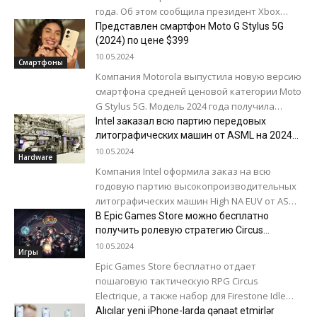
года. Об этом сообщила президент Xbox
Сара Бонд (Sarah Bond). На момент запуска в
Представлен смартфон Moto G Stylus 5G
каталоге...
(2024) по цене $399
10.05.2024
Смартфоны
Компания Motorola выпустила новую версию
смартфона средней ценовой категории Moto
G Stylus 5G. Модель 2024 года получила
обновленный дизайн и несколько
Intel заказал всю партию передовых
улучшений по сравнению...
литографических машин от ASML на 2024
год
10.05.2024
Hardware
Компания Intel оформила заказ на всю
годовую партию высокопроизводительных
литографических машин High NA EUV от ASML.
Годовая плановая производственная
В Epic Games Store можно бесплатно
мощность ASML составляет 10 единиц,...
получить ролевую стратегию Circus
Electrique
10.05.2024
Игры
Epic Games Store бесплатно отдает
пошаговую тактическую RPG Circus
Electrique, а также набор для Firestone Idle
RPG с бесплатной валютой и предметами.
Alıcılar yeni iPhone-larda qənaət etmirlər