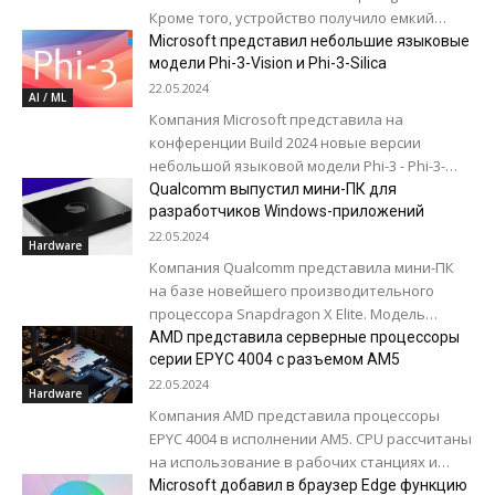
Кроме того, устройство получило емкий
аккумулятор и большой объем памяти. Acer
Microsoft представил небольшие языковые
Swift...
модели Phi-3-Vision и Phi-3-Silica
22.05.2024
AI / ML
Компания Microsoft представила на
конференции Build 2024 новые версии
небольшой языковой модели Phi-3 - Phi-3-
Vision и Phi-3-Silica. ИИ-модель Phi-3-Vision
Qualcomm выпустил мини-ПК для
способна просматривать изображения и
разработчиков Windows-приложений
сообщать пользователю...
22.05.2024
Hardware
Компания Qualcomm представила мини-ПК
на базе новейшего производительного
процессора Snapdragon X Elite. Модель
Snapdragon Dev Kit for Windows, как понятно
AMD представила серверные процессоры
из названия, ориентирована для...
серии EPYC 4004 с разъемом AM5
22.05.2024
Hardware
Компания AMD представила процессоры
EPYC 4004 в исполнении AM5. CPU рассчитаны
на использование в рабочих станциях и
серверах начального уровня. По своим
Microsoft добавил в браузер Edge функцию