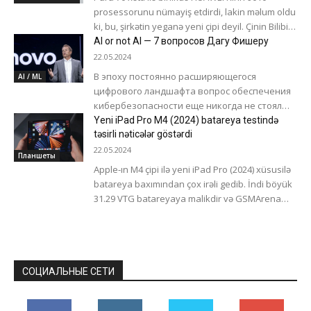
prosessorunu nümayiş etdirdi, lakin məlum oldu
ki, bu, şirkətin yeganə yeni çipi deyil. Çinin Bilibili
video...
AI or not AI — 7 вопросов Дагу Фишеру
22.05.2024
В эпоху постоянно расширяющегося
AI / ML
цифрового ландшафта вопрос обеспечения
кибербезопасности еще никогда не стоял
столь критично. Старший вице-президент и
Yeni iPad Pro M4 (2024) batareya testində
директор по безопасности Lenovo Даг
təsirli nəticələr göstərdi
Фишер...
22.05.2024
Планшеты
Apple-ın M4 çipi ilə yeni iPad Pro (2024) xüsusilə
batareya baxımından çox irəli gedib. İndi böyük
31.29 VTG batareyaya malikdir və GSMArena
resursu dözümlülük...
СОЦИАЛЬНЫЕ СЕТИ