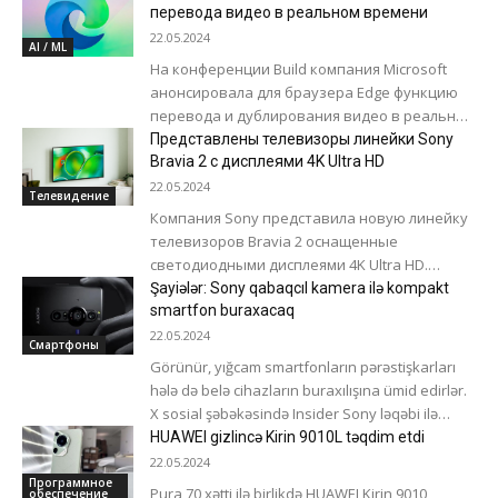
техническим характеристикам...
перевода видео в реальном времени
22.05.2024
AI / ML
На конференции Build компания Microsoft
анонсировала для браузера Edge функцию
перевода и дублирования видео в реальном
времени с помощью искусственного
Представлены телевизоры линейки Sony
интеллекта. Новая возможность появилась...
Bravia 2 с дисплеями 4K Ultra HD
22.05.2024
Телевидение
Компания Sony представила новую линейку
телевизоров Bravia 2 оснащенные
светодиодными дисплеями 4K Ultra HD.
Устройства работают под управлением
Şayiələr: Sony qabaqcıl kamera ilə kompakt
Google TV. Серия включает модели S25,...
smartfon buraxacaq
22.05.2024
Смартфоны
Görünür, yığcam smartfonların pərəstişkarları
hələ də belə cihazların buraxılışına ümid edirlər.
X sosial şəbəkəsində Insider Sony ləqəbi ilə
insayder yazıb ki, Yapon şirkəti 2021-ci...
HUAWEI gizlincə Kirin 9010L təqdim etdi
22.05.2024
Программное
Pura 70 xətti ilə birlikdə HUAWEI Kirin 9010
обеспечение