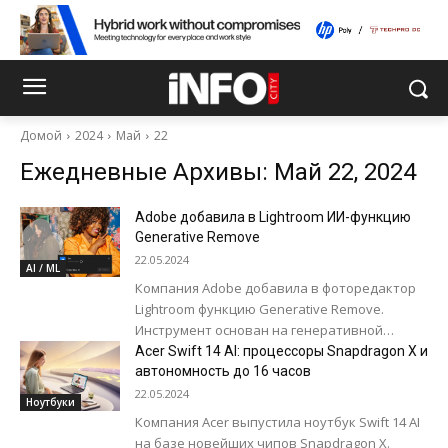
Домой
2024
Май
22
Ежедневные Архивы: Май 22, 2024
Adobe добавила в Lightroom ИИ-функцию
Generative Remove
22.05.2024
AI / ML
Компания Adobe добавила в фоторедактор
Lightroom функцию Generative Remove.
Инструмент основан на генеративной
модели искусственного интеллекта Firefly и
Acer Swift 14 AI: процессоры Snapdragon X и
позволяет легко редактировать объекты на
автономность до 16 часов
фотографиях. Generative...
22.05.2024
Ноутбуки
Компания Acer выпустила ноутбук Swift 14 AI
на базе новейших чипов Snapdragon X.