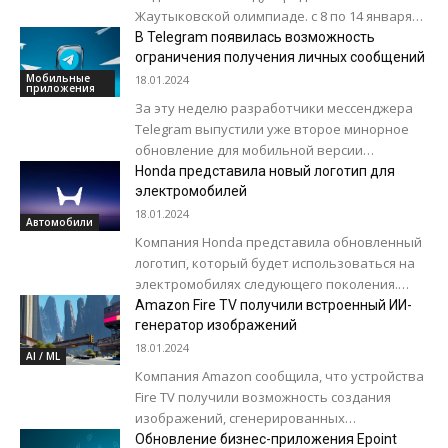
Жаутыковской олимпиаде. с 8 по 14 января
2024 года в Республике Казахстан прошла XX
В Telegram появилась возможность
Международная Жаутыковская олимпиада...
ограничения получения личных сообщений
Мобильные
18.01.2024
приложения
За эту неделю разработчики мессенджера
Telegram выпустили уже второе минорное
обновление для мобильной версии
приложения. В версии под номером 10.6.1
Honda представила новый логотип для
появилось три нововведения. Ограничение
электромобилей
получения...
18.01.2024
Автомобили
Компания Honda представила обновленный
логотип, который будет использоваться на
электромобилях следующего поколения.
Было решено отказаться от
Amazon Fire TV получили встроенный ИИ-
«металлической» формы и выбрать более
генератор изображений
плоскую и простую...
18.01.2024
AI / ML
Компания Amazon сообщила, что устройства
Fire TV получили возможность создания
изображений, сгенерированных
искусственным интеллектом. С сегодняшнего
Обновление бизнес-приложения Epoint