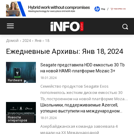
Домой
2024
Янв
18
Ежедневные Архивы: Янв 18, 2024
Seagate представила HDD емкостью 30 Tb
на новой HAMR-платформе Mozaic 3+
18.01.2024
Hardware
Семейство продуктов Seagate Exos
пополнилось жестким диском емкостью 30
Tb, построенном на новой платформе Mozaic
3+. Платформа Mozaic 3+, предназначенная
Школьники, поддерживаемые Azercell,
для создания накопителей нового
успешно выступили на международном
интеллектуальном соревновании по
поколения,...
Новости
18.01.2024
операторов
информатике
Азербайджанская команда завоевала 4
медали на XX Международной