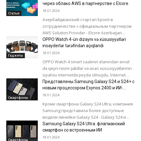
дня эта функция доступна в США для
через облако AWS в партнерстве с Elcore
пользователей...
18.01.2024
Статьи
Азербайджанский стартап Epoint в
сотрудничестве с официальным партнером
AWS Solution Provider - Elcore Azerbaijan
развернул инфраструктуру для собственного
OPPO Watch 4-ün dizaynı və xüsusiyyətləri
E-Commerce приложения для онлайн-
insayderlər tərəfindən açıqlandı
платежей (https://epoint.az/en) в...
18.01.2024
Гаджеты
OPPO Watch 4 smart saatının elanından əvvəl
də qeyri-rəsmi şəkillər və əsas xüsusiyyətlərinin
siyahısı internetdə peyda olmuşdu. İnternet
mənbələrinə görə, yeni məhsul əvvəlki
Представлены Samsung Galaxy S24 и S24+ с
modeldən...
новым процессором Exynos 2400 и ИИ-
функциями
18.01.2024
Смартфоны
Кроме смартфона Galaxy S24 Ultra, компания
Samsung представила более доступные
модели линейки Galaxy S24 - Galaxy S24 и
S24+. В отличие от Galaxy S24...
Samsung Galaxy S24 Ultra: флагманский
смартфон со встроенным ИИ
18.01.2024
Смартфоны