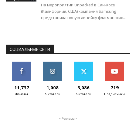
На мероприятии Unpacked в Сан-Хосе
(Калифорния, США) компания Samsung
представила новую линейку флагманских
смартфонов Galaxy S24, которую возглавила
модель Galaxy S24 Ultra. Внешне аппарат...
СОЦИАЛЬНЫЕ СЕТИ
11,737
1,008
3,086
719
Фанаты
Читатели
Читатели
Подписчики
- Реклама -