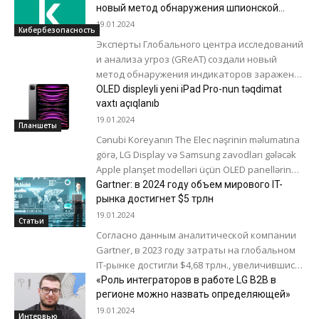
новый метод обнаружения шпионской
программы Pegasus на iPhone
19.01.2024
Кибербезопасность
Эксперты Глобального центра исследований
и анализа угроз (GReAT) создали новый
метод обнаружения индикаторов заражения
устройств на iOS сложным шпионским ПО,
OLED displeyli yeni iPad Pro-nun təqdimat
таким как Pegasus, Reign...
vaxtı açıqlanıb
19.01.2024
Планшеты
Cənubi Koreyanın The Elec nəşrinin məlumatına
görə, LG Display və Samsung zavodları gələcək
Apple planşet modelləri üçün OLED panellərin
kütləvi istehsalına başlayıblar. Mənbə iddia...
Gartner: в 2024 году объем мирового IT-
рынка достигнет $5 трлн
19.01.2024
Статьи
Согласно данным аналитической компании
Gartner, в 2023 году затраты на глобальном
IT-рынке достигли $4,68 трлн., увеличившись
примерно на 3,3 % по отношению к
«Роль интеграторов в работе LG B2B в
прошлому году....
регионе можно назвать определяющей»
19.01.2024
Интервью