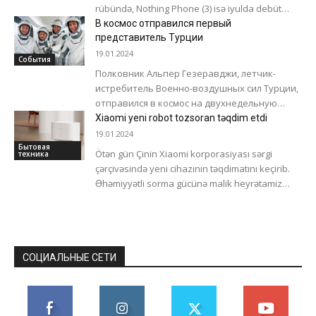
rübündə, Nothing Phone (3) isə iyulda debüt
edəcək. Bundan əvvəl Yogesh Brar...
В космос отправился первый
представитель Турции
19.01.2024
События
Полковник Альпер Гезеравджи, летчик-
истребитель Военно-воздушных сил Турции,
отправился в космос на двухнедельную
миссию на Международную космическую
Xiaomi yeni robot tozsoran təqdim etdi
станцию, благодаря чему Турция вошла в
19.01.2024
число стран,...
Бытовая
Ötən gün Çinin Xiaomi korporasiyası sərgi
техника
çərçivəsində yeni cihazının təqdimatını keçirib.
Əhəmiyyətli sorma gücünə malik heyrətamiz
robot tozsoran Robot Vacuum X20 ictimaiyyətə
təqdim edildi. Cihazın...
СОЦИАЛЬНЫЕ СЕТИ