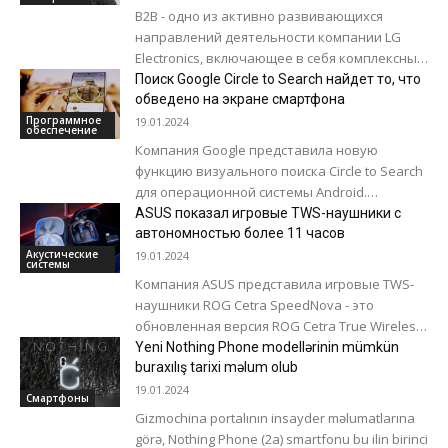
B2B - одно из активно развивающихся
направлений деятельности компании LG
Electronics, включающее в себя комплексные
решения для повышения эффективности
Поиск Google Circle to Search найдет то, что
бизнеса. На сегодняшний день LG...
обведено на экране смартфона
Программное
19.01.2024
обеспечение
Компания Google представила новую
функцию визуального поиска Circle to Search
для операционной системы Android.
Работает функция так: пользователь
ASUS показал игровые TWS-наушники с
обводит фрагмент на экране смартфона,
автономностью более 11 часов
жмет...
Акустические
19.01.2024
системы
Компания ASUS представила игровые TWS-
наушники ROG Cetra SpeedNova - это
обновленная версия ROG Cetra True Wireless
с тем же дизайном и улучшенной начинкой.
Yeni Nothing Phone modellərinin mümkün
Их...
buraxılış tarixi məlum olub
19.01.2024
Смартфоны
Gizmochina portalının insayder məlumatlarına
görə, Nothing Phone (2a) smartfonu bu ilin birinci