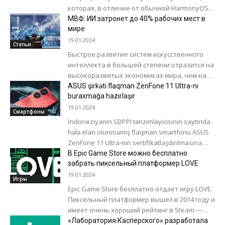
которая, в отличие от обычной HarmonyOS,
не базируется на Android AOSP (Android Open
МВФ: ИИ затронет до 40% рабочих мест в
Source Project),...
мире
19.01.2024
Статьи
Быстрое развитие систем искусственного
интеллекта в большей степени отразится на
высокоразвитых экономиках мира, чем на
странах с растущей экономикой и низким
ASUS şirkəti flaqman ZenFone 11 Ultra-nı
доходом на душу...
buraxmağa hazırlaşır
19.01.2024
Смартфоны
İndoneziyanın SDPPI tənzimləyicisinin saytında
hələ elan olunmamış flaqman smartfonu ASUS
ZenFone 11 Ultra-nın sertifikatlaşdırılmasına
dair məlumatlar ortaya çıxdı. Qadcet
В Epic Game Store можно бесплатно
asus_aı2401_h indeksi altında qeydiyyata alındı.
забрать пиксельный платформер LOVE
Əvvəllər...
19.01.2024
Игры
Epic Game Store бесплатно отдает игру LOVE.
Пиксельный платформер вышел в 2014 году и
имеет очень хороший рейтинг в Steam —
92% положительных отзывов....
«Лаборатория Касперского» разработала