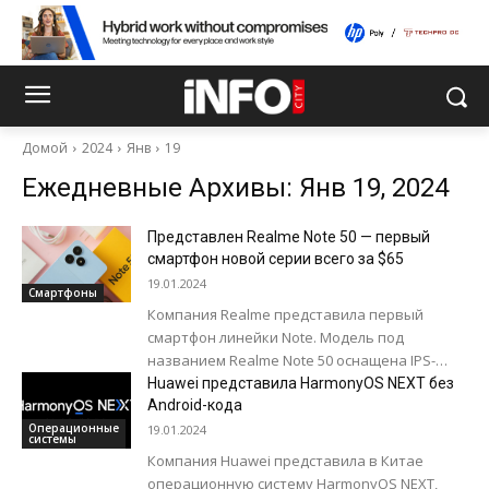
Домой
2024
Янв
19
Ежедневные Архивы: Янв 19, 2024
Представлен Realme Note 50 — первый
смартфон новой серии всего за $65
19.01.2024
Смартфоны
Компания Realme представила первый
смартфон линейки Note. Модель под
названием Realme Note 50 оснащена IPS-
экраном диагональю 6,74 дюйма с
Huawei представила HarmonyOS NEXT без
разрешением 1600x720 пикселей (260 ppi),...
Android-кода
Операционные
19.01.2024
системы
Компания Huawei представила в Китае
операционную систему HarmonyOS NEXT,