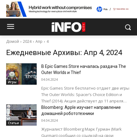
Домой
2024
Апр
4
Ежедневные Архивы: Апр 4, 2024
В Epic Games Store началась раздача The
Outer Worlds и Thief
04.04.2024
Игры
Epic Games Store бесплатно отдает две игры
The Outer Worlds: Spacer’s Choice Edition и
Thief (2014). Акция действует до 11 апреля
20:00 по бакинскому...
Bloomberg: Apple изучает направление
домашней робототехники
04.04.2024
Статьи
Журналист Bloomberg Марк Гурман (Mark
Gurman) сообщил со ссылкой на свои