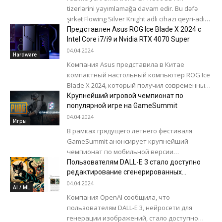
tizerlərini yayımlamağa davam edir. Bu dəfə
şirkət Flowing Silver Knight adlı cihazı qeyri-adi
korpus rəngində göstərərək dizaynını açıqlayıb.
Представлен Asus ROG Ice Blade X 2024 с
Şəkildən...
Intel Core i7/i9 и Nvidia RTX 4070 Super
04.04.2024
Hardware
Компания Asus представила в Китае
компактный настольный компьютер ROG Ice
Blade X 2024, который получил современные
процессоры Intel и видеокарту Nvidia RTX
Крупнейший игровой чемпионат по
4070 Super....
популярной игре на GameSummit
04.04.2024
Игры
В рамках грядущего летнего фестиваля
GameSummit анонсирует крупнейший
чемпионат по мобильной версии
легендарной игры PUBG. Вышедшая в 2017
Пользователям DALL-E 3 стало доступно
году, игра быстро покорила весь мир...
редактирование сгенерированных
картинок
04.04.2024
AI / ML
Компания OpenAI сообщила, что
пользователям DALL-E 3, нейросети для
генерации изображений, стало доступно