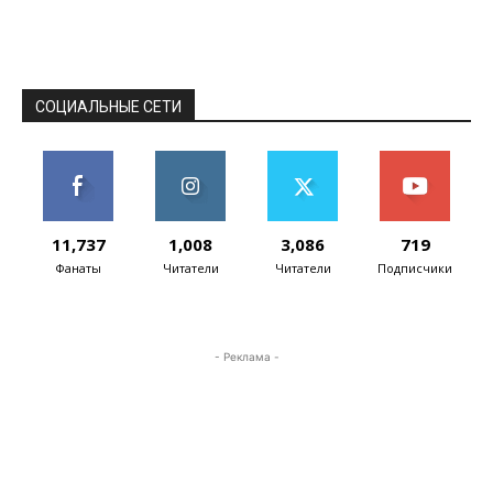
редактирование получившихся картинок.
Пользователи могут менять как отдельные
части, так и...
СОЦИАЛЬНЫЕ СЕТИ
11,737
1,008
3,086
719
Фанаты
Читатели
Читатели
Подписчики
- Реклама -