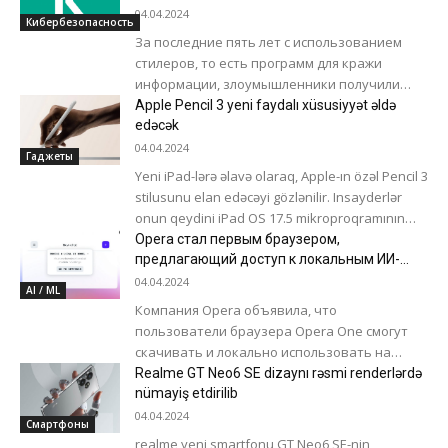
почти 326 миллионов логинов и паролей
04.04.2024
Кибербезопасность
За последние пять лет с использованием
стилеров, то есть программ для кражи
информации, злоумышленники получили
логины и пароли для входа на 443 тысячи
Apple Pencil 3 yeni faydalı xüsusiyyət əldə
сайтов...
edəcək
04.04.2024
Гаджеты
Yeni iPad-lərə əlavə olaraq, Apple-ın özəl Pencil 3
stilusunu elan edəcəyi gözlənilir. Insayderlər
onun qeydini iPad OS 17.5 mikroproqramının
beta versiyasında tapıblar - eyni...
Opera стал первым браузером,
предлагающий доступ к локальным ИИ-
моделям
04.04.2024
AI / ML
Компания Opera объявила, что
пользователи браузера Opera One смогут
скачивать и локально использовать на
своих компьютерах большие языковые
Realme GT Neo6 SE dizaynı rəsmi renderlərdə
модели (LLM). Это первый браузер, который...
nümayiş etdirilib
04.04.2024
Смартфоны
realme yeni smartfonu GT Neo6 SE-nin