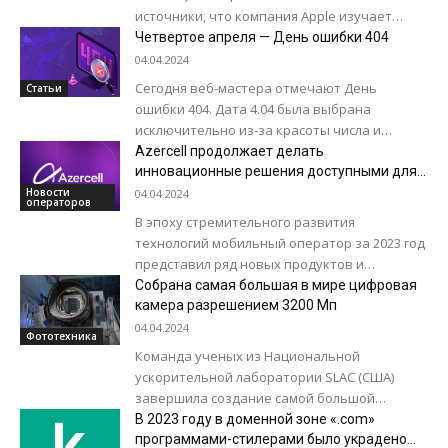
источники, что компания Apple изучает
возможность выхода на рынок домашней
Четвертое апреля — День ошибки 404
робототехники. Это направление...
04.04.2024
Сегодня веб-мастера отмечают День
Статьи
ошибки 404. Дата 4.04 была выбрана
исключительно из-за красоты числа и
напоминания о самой известной ошибке в
Azercell продолжает делать
Сети «HTTP 404»....
инновационные решения доступными для
своих абонентов
Новости
04.04.2024
операторов
В эпоху стремительного развития
технологий мобильный оператор за 2023 год
представил ряд новых продуктов и
решений, направленных на создание более
Собрана самая большая в мире цифровая
гибких возможностей и улучшение...
камера разрешением 3200 Мп
04.04.2024
Фототехника
Команда ученых из Национальной
ускорительной лаборатории SLAC (США)
завершила создание самой большой
цифровой камеры в истории человечества
В 2023 году в доменной зоне «.com»
Legacy Survey of Space and Time (LSST)....
программами-стилерами было украдено