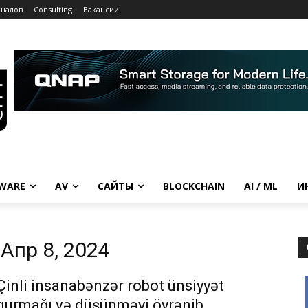
рналов
Consulting
Вакансии
WARE
AV
САЙТЫ
BLOCKCHAIN
AI / ML
И
Апр 8, 2024
Çinli insanabənzər robot ünsiyyət
qurmağı və düşünməyi öyrənib