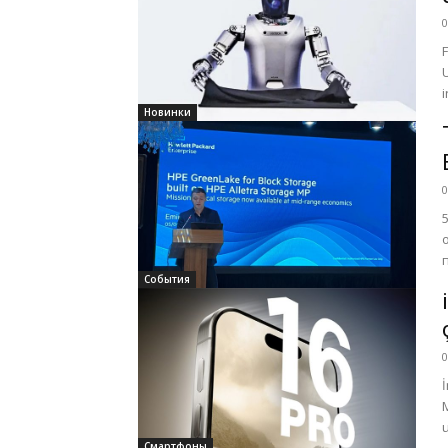
0
Новинки
0
События
0
M
u
Смартфоны