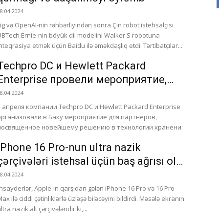
8.04.2024
Fig və OpenAI-nin rəhbərliyindən sonra Çin robot istehsalçısı
UBTech Ernie-nin böyük dil modelini Walker S robotuna
inteqrasiya etmək üçün Baidu ilə əməkdaşlıq etdi. Tərtibatçılar...
Techpro DC и Hewlett Packard
Enterprise провели мероприятие,
посвященное решению в
8.04.2024
технологии хранения данных HPE
5 апреля компании Techpro DC и Hewlett Packard Enterprise
организовали в Баку мероприятие для партнеров,
Alletra MP
посвященное новейшему решению в технологии хранения
данных HPE Alletra...
iPhone 16 Pro-nun ultra nazik
çərçivələri istehsal üçün baş ağrısı ola
bilər
8.04.2024
İnsayderlər, Apple-ın qarşıdan gələn iPhone 16 Pro və 16 Pro
ax ilə ciddi çətinliklərlə üzləşə biləcəyini bildirdi. Məsələ ekranın
ltra nazik alt çərçivələridir ki,...