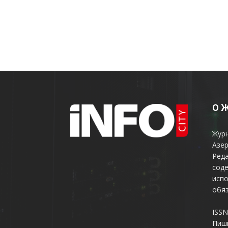
О 
Жур
Азер
Реда
соде
испо
обяз
ISSN
Пиш