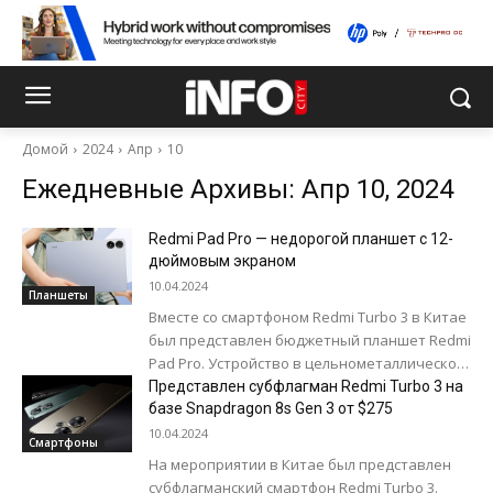
Домой
2024
Апр
10
Ежедневные Архивы: Апр 10, 2024
Redmi Pad Pro — недорогой планшет c 12-
дюймовым экраном
10.04.2024
Планшеты
Вместе со смартфоном Redmi Turbo 3 в Китае
был представлен бюджетный планшет Redmi
Pad Pro. Устройство в цельнометаллическом
корпусе получило 12,1-дюймовый IPS-
Представлен субфлагман Redmi Turbo 3 на
дисплей с разрешением...
базе Snapdragon 8s Gen 3 от $275
10.04.2024
Смартфоны
На мероприятии в Китае был представлен
субфлагманский смартфон Redmi Turbo 3.