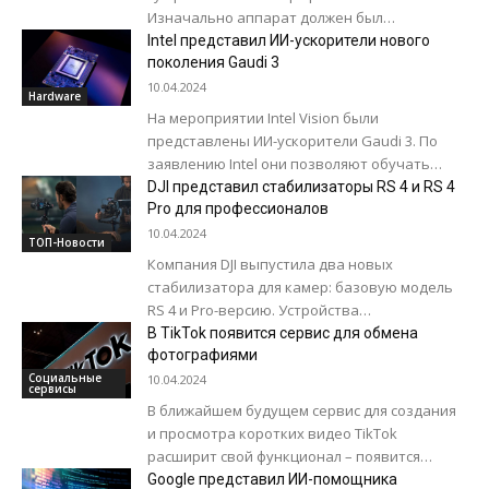
Изначально аппарат должен был
называться Redmi Note 13 Turbo, но модель
Intel представил ИИ-ускорители нового
получилась настолько...
поколения Gaudi 3
10.04.2024
Hardware
На мероприятии Intel Vision были
представлены ИИ-ускорители Gaudi 3. По
заявлению Intel они позволяют обучать
нейросети в 1,7 раза быстрее, на 50%
DJI представил стабилизаторы RS 4 и RS 4
увеличить производительность...
Pro для профессионалов
10.04.2024
ТОП-Новости
Компания DJI выпустила два новых
стабилизатора для камер: базовую модель
RS 4 и Pro-версию. Устройства
ориентированы на профессиональную
В TikTok появится сервис для обмена
съемку и получили ряд улучшений по...
фотографиями
Социальные
10.04.2024
сервисы
В ближайшем будущем сервис для создания
и просмотра коротких видео TikTok
расширит свой функционал – появится
возможность обмена фотографиями.
Google представил ИИ-помощника