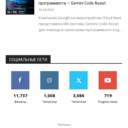
Представители TikTok сообщили изданию
программиста — Gemini Code Assist
TechCrunch,...
10.04.2024
AI / ML
Компания Google на мероприятии Cloud Next
представила ИИ-систему Gemini Code Assist
для помощи в написании программного кода
с функцией завершения строк. У Google уже...
СОЦИАЛЬНЫЕ СЕТИ
11,737
1,008
3,086
719
Фанаты
Читатели
Читатели
Подписчики
- Реклама -