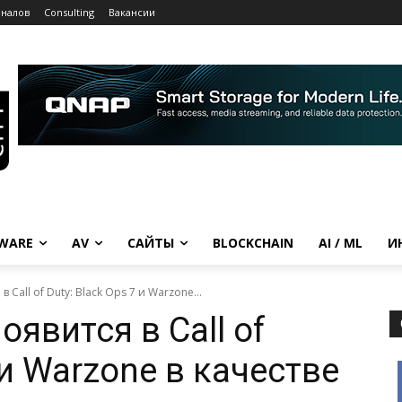
рналов
Consulting
Вакансии
WARE
AV
САЙТЫ
BLOCKCHAIN
AI / ML
И
 Call of Duty: Black Ops 7 и Warzone...
явится в Call of
 и Warzone в качестве