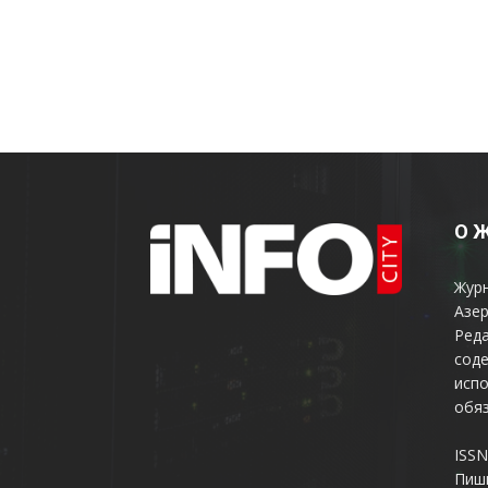
О 
Жур
Азер
Реда
соде
испо
обяз
ISSN
Пиш