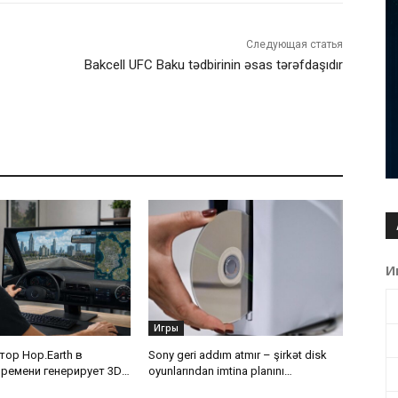
Следующая статья
Bakcell UFC Baku tədbirinin əsas tərəfdaşıdır
И
Игры
тор Hop.Earth в
Sony geri addım atmır – şirkət disk
ремени генерирует 3D-
oyunlarından imtina planını
 поездок в любую
dəyişməyəcək