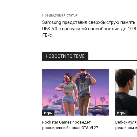
Предыдущая статья
Samsung представил сверхбыструю память
UFS 5.0 с пропускной способностью до 10,8
ГБ/с
НОВОСТИ ПО ТЕМЕ
Игры
Игры
Rockstar Games проведет
Веб-симуля
расширенный показ GTA VI 27
реальном в
августа
дороги для