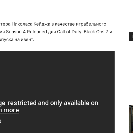
ктера Николаса Кейджа в качестве играбельного
 Season 4 Reloaded для Call of Duty: Black Ops 7 и
пуска на ивент.