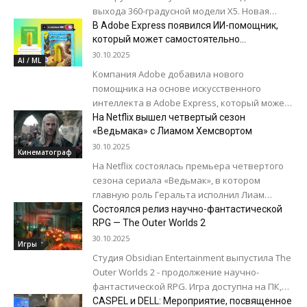
выхода 360-градусной модели X5. Новая
камера компактная и легкая, она также, как...
В Adobe Express появился ИИ-помощник,
который может самостоятельно
редактировать проекты
30.10.2025
AI / ML
Компания Adobe добавила нового
помощника на основе искусственного
интеллекта в Adobe Express, который может
преображать пользовательские проекты на
На Netflix вышел четвертый сезон
основе простого текстового описания.
«Ведьмака» с Лиамом Хемсвортом
Новый инструмент...
30.10.2025
Кинематограф
На Netflix состоялась премьера четвертого
сезона сериала «Ведьмак», в котором
главную роль Геральта исполнил Лиам
Хемсворт, заменивший Генри Кавилла. В
Состоялся релиз научно-фантастической
четвертый сезон вошло восемь...
RPG — The Outer Worlds 2
30.10.2025
Игры
Студия Obsidian Entertainment выпустила The
Outer Worlds 2 - продолжение научно-
фантастической RPG. Игра доступна на ПК,
Xbox Series X/S и PS5, а также по...
CASPEL и DELL: Мероприятие, посвященное