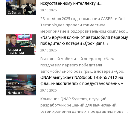
искусственному интеллекту и
киберустойчивости
30.10.2025
События
28 октября 2025 года компании CASPEL и Dell
Technologies провели совместное
мероприятие в оздоровительном комплексе
Shabran Wellbeing Resort. Основной целью
«Nar» вручил ключи от автомобиля первому
мероприятия стало обсуждение новых...
победителю лотереи «Çoox Şanslı»
Акции и
30.10.2025
кампании
Выгодный мобильный оператор «Nar»
поздравил первого победителя
автомобильного розыгрыша лотереи «Çoox
Şanslı» – Заура Гулиева, вручив ему ключи от
QNAP выпускает NASbook TBS-h574TX на
нового Haval H6 Ultra. Кроме того,...
флэш-накопителях с предустановленными
SSD-накопителями корпоративного класса
30.10.2025
Hardware
E1.S
Компания QNAP Systems, ведущий
разработчик решений для вычислений,
сетей хранения данных, представила новые
модели популярного NASbook TBS-h574TX на
флэш-накопителях с предустановленными
твердотельными накопителями