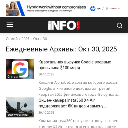
Домой
2025
Окт
30
Ежедневные Архивы: Окт 30, 2025
Квартальная выручка Google впервые
превысила $100 млрд.
30.10.2025
Статьи
Холдинг Alphabet, в состав которого входит
Google, отчитался о доходах за третий
квартал 2025 финансового года. Выручка за
отчетный период составила $102,3 млрд. –...
Экшен-камера Insta360 X4 Air
поддерживает 8K-видео и замену
объективов
30.10.2025
Фототехника
Компания Insta360 выпустила новую экшен-
камеру X4 Air – спустя всего полгода после