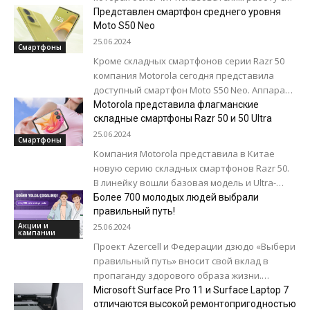
электронной почтой. ИИ-помощник сможет
Представлен смартфон среднего уровня
суммировать цепочки писем и оказывать...
Moto S50 Neo
25.06.2024
Смартфоны
Кроме складных смартфонов серии Razr 50
компания Motorola сегодня представила
доступный смартфон Moto S50 Neo. Аппарат
получил некоторые характеристики,
Motorola представила флагманские
которые обычно свойственные куда более...
складные смартфоны Razr 50 и 50 Ultra
25.06.2024
Смартфоны
Компания Motorola представила в Китае
новую серию складных смартфонов Razr 50.
В линейку вошли базовая модель и Ultra-
версия. Особенностями устройств стали
Более 700 молодых людей выбрали
увеличенные внешние экраны...
правильный путь!
Акции и
25.06.2024
кампании
Проект Azercell и Федерации дзюдо «Выбери
правильный путь» вносит свой вклад в
пропаганду здорового образа жизни.
Социальная инициатива «Выбери
Microsoft Surface Pro 11 и Surface Laptop 7
правильный путь», реализуемая ООО
отличаются высокой ремонтопригодностью