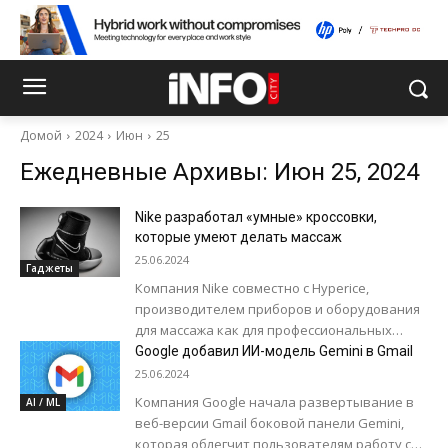
Домой
2024
Июн
25
Ежедневные Архивы: Июн 25, 2024
Nike разработал «умные» кроссовки,
которые умеют делать массаж
25.06.2024
Гаджеты
Компания Nike совместно с Hyperice,
производителем приборов и оборудования
для массажа как для профессиональных
спортсменов, так и для любителей спорта,
Google добавил ИИ-модель Gemini в Gmail
создала кроссовки, которые умеют...
25.06.2024
Компания Google начала развертывание в
AI / ML
веб-версии Gmail боковой панели Gemini,
которая облегчит пользователям работу с