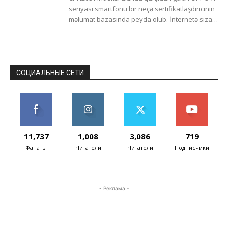
seriyası smartfonu bir neçə sertifikatlaşdırıcının
məlumat bazasında peyda olub. İnternetə sızan
fotolara əsasən, o, iPhone 12-yə çox...
СОЦИАЛЬНЫЕ СЕТИ
11,737
1,008
3,086
719
Фанаты
Читатели
Читатели
Подписчики
- Реклама -