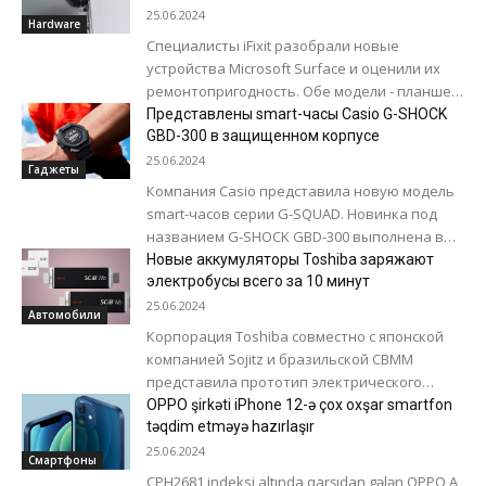
«Azercell Telecom»...
25.06.2024
Hardware
Специалисты iFixit разобрали новые
устройства Microsoft Surface и оценили их
ремонтопригодность. Обе модели - планшет
Surface Pro 11 и ноутбук Surface Laptop 7
Представлены smart-часы Casio G-SHOCK
удивили...
GBD-300 в защищенном корпусе
25.06.2024
Гаджеты
Компания Casio представила новую модель
smart-часов серии G-SQUAD. Новинка под
названием G-SHOCK GBD-300 выполнена в
тонком и легком корпусе. Часы получили
Новые аккумуляторы Toshiba заряжают
надежную конструкцию, которая...
электробусы всего за 10 минут
25.06.2024
Автомобили
Корпорация Toshiba совместно с японской
компанией Sojitz и бразильской CBMM
представила прототип электрического
автобуса, работающего от аккумуляторов
OPPO şirkəti iPhone 12-ə çox oxşar smartfon
SCiB Nb следующего поколения. В новых
təqdim etməyə hazırlaşır
литий-ионных аккумуляторах...
25.06.2024
Смартфоны
CPH2681 indeksi altında qarşıdan gələn OPPO A