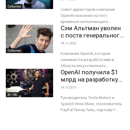
сооснователь и...
компании стал
События
Совет директоров компании
бывший лидер
OpenAI назначил на пост
Twitch
временно исполняющего
Сэм Альтман уволен
обязанности гендиректора
сооснователя и бывшего
с поста генерального
руководителя платформы Twitch
директора OpenAI
18.11.2023
Эммета Шира (Emmett Shear). В
События
начале этого...
Компания OpenAI, которая
занимается разработками в
области искусственного
OpenAI получила $1
интеллекта и, в частности,
владеет чат-ботом ChatGPT,
млрд на разработку
внезапно объявила об отставке
ИИ: Новая компания
14.12.2015
ее нынешнего главы Сэма
Илона Маска и
AI / ML
Альтмана....
Руководитель Tesla Motors и
Питера Тиля
SpaceX Илон Маск, сооснователь
PayPal Питер Тиль, партнёр Y
Combinator Сэм Альтман и другие
инвесторы основали
некоммерческую организацию