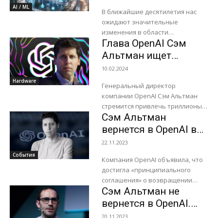
году
AI / ML
В ближайшие десятилетия нас
ожидают значительные
изменения в области
Глава OpenAI Сэм
искусственного интеллекта (AI).
Прогнозы и текущие тренды
Альтман ищет
показывают, что к 2027 году мы
триллионы долларов
10.02.2024
можем столкнуться...
инвестиций для
Hardware
Генеральный директор
изменения мировой
компании OpenAI Сэм Альтман
индустрии
стремится привлечь триллионы
полупроводников
Сэм Альтман
долларов инвестиций для
кардинального изменения
вернется в OpenAI в
мировой индустрии
качестве CEO
22.11.2023
полупроводников, сообщает The
События
Wall Street Journal. Возможности
Компания OpenAI объявила, что
систем генеративного...
достигла «принципиального
соглашения» о возвращении
Сэм Альтман не
Сэма Альтмана (Sam Altman) на
пост генерального директора.
вернется в OpenAI.
Также в компанию вернется ее
Новым главой
20.11.2023