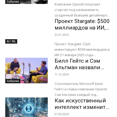
долларов
События
Компания OpenAI покупает
стартап под названием io,
созданный бывшим дизайнером
Проект Stargate: $500
Apple Джонни Айва за 6,5 млрд.
долларов для создания устройств
миллиардов на ИИ,
с искусственным интеллектом. В
рабочие места и
22.01.2025
2023...
медицину
AI / ML
Проект Stargate: США
инвестируют $500 миллиардов в
ИИ 21 января 2025 года
Билл Гейтс и Сэм
президент США Дональд Трамп
объявил о запуске проекта
Альтман назвали
Stargate — масштабной
лучшие книги 2024
11.12.2024
инициативы по...
года
События
Сооснователь Microsoft Билл
Гейтс и глава компании OpenAI
Сэм Альтман каждый год
Как искусственный
представляют персональный
список книг, которые
интеллект изменит
рекомендуют прочесть всем
нашу жизнь к 2027
07.06.2024
желающим. В 2024 году...