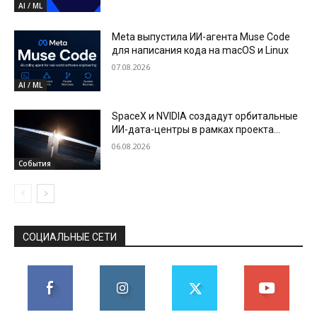
AI / ML
Meta выпустила ИИ-агента Muse Code
для написания кода на macOS и Linux
07.08.2026
AI / ML
SpaceX и NVIDIA создадут орбитальные
ИИ-дата-центры в рамках проекта
Starmind
06.08.2026
События
СОЦИАЛЬНЫЕ СЕТИ