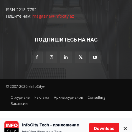
ISSN 2218-7782
Пишите нам:
magazine@infocity.az
ПОДПИШИТЕСЬ НА НАС
© 2007-2026 «InfoCity»
O журнале
Реклама
Архив журналов
Consulting
Вакансии
InfoCity.Tech - приложение
×
Download
InfoCity: Журнал о Технологиях