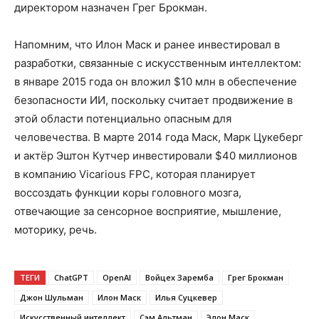
директором назначен Грег Брокман.
Напомним, что Илон Маск и ранее инвестировал в
разработки, связанные с искусственным интеллектом:
в январе 2015 года он вложил $10 млн в обеспечение
безопасности ИИ, поскольку считает продвижение в
этой области потенциально опасным для
человечества. В марте 2014 года Маск, Марк Цукеберг
и актёр Эштон Кутчер инвестировали $40 миллионов
в компанию Vicarious FPC, которая планирует
воссоздать функции коры головного мозга,
отвечающие за сенсорное восприятие, мышление,
моторику, речь.
ТЕГИ
ChatGPT
OpenAI
Войцех Заремба
Грег Брокман
Джон Шульман
Илон Маск
Илья Суцкевер
Искусственный интеллект
Сэм Альтман
Элон Маск