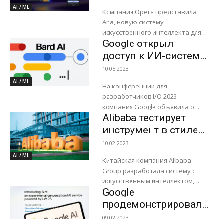
браузера
AI / ML
Компания Opera представила
Aria, новую систему
искусственного интеллекта для
Google открыл
браузера. Система основана на
собственной инфраструктуре
доступ к ИИ-системе
Composer, которая использует
Bard для всех
10.05.2023
возможности OpenAI GPT. Opera
желающих
AI / ML
заявляет, что...
На конференции для
разработчиков I/O 2023
компания Google объявила о
Alibaba тестирует
широкомасштабном запуске
своего чат-бота Bard на базе
инструмент в стиле
системы искусственного
ChatGPT
10.02.2023
интеллекта. Кроме того, в
AI / ML
скором...
Китайская компания Alibaba
Group разработала систему с
искусственным интеллектом,
Google
подобную ИИ-боту ChatGPT от
компании Open AI, об этом пишет
продемонстрировал
Reuters. В настоящее время
ИИ-функции для
09.02.2023