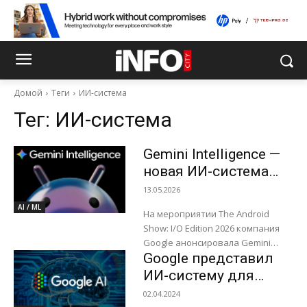
Домой
Теги
ИИ-система
Тег:
ИИ-система
Gemini Intelligence —
новая ИИ-система
для Android
13.05.2026
AI / ML
На мероприятии The Android
Show: I/O Edition 2026 компания
Google анонсировала Gemini
Google представил
Intelligence — новую ИИ-систему
для Android, которая превращает
ИИ-систему для
смартфон в полноценного
проверки фактов в
02.04.2024
цифрового...