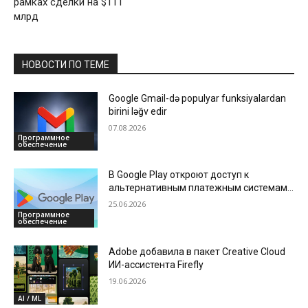
рамках сделки на $111
млрд
НОВОСТИ ПО ТЕМЕ
Google Gmail-də populyar funksiyalardan
birini ləğv edir
07.08.2026
Программное
обеспечение
В Google Play откроют доступ к
альтернативным платежным системам,
а также снизят комиссии для
25.06.2026
разработчиков
Программное
обеспечение
Adobe добавила в пакет Creative Cloud
ИИ-ассистента Firefly
19.06.2026
AI / ML