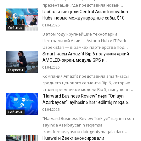
презентации, где представила новый
продукт - кубический смартфон OPPO X³.
Глобальные цели Central Asian Innovation
Устройство выполнено в форме куба,
Hubs: новые международные хабы, $10
млрд IT-экспорта и более 8 единорогов
отдельные...
01.04.2025
События
В этом году крупнейшие технопарки
Центральной Азии — Astana Hub и IT Park
Uzbekistan — в рамках партнерства под
единым брендом Central Asian Innovation...
Smart-часы Amazfit Bip 6 получили яркий
AMOLED-экран, модуль GPS и
автономность до 14 дней
01.04.2025
Гаджеты
Компания Amazfit представила smart-часы
среднего ценового сегмента Bip 6, которые
стали преемником модели Bip 5, выпущенной
в 2023 году. Amazfit Bip 6, выполненные в
“Harward Business Review” nəşri “Onlayn
алюминиевом...
Azərbaycan” layihəsinə həsr edilmiş məqalə
dərc edib
01.04.2025
События
“Harvard Business Review Türkiye” nəşrinin son
sayında Azərbaycanın rəqəmsal
transformasiyasına dair geniş məqalə dərc
olunub. Məqalədə “Aztelekom” MMC-nin icraçı
Huawei и Zeekr анонсировали