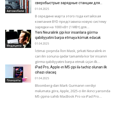
direktoru Həsən Ömərov və 2023-cü...
сверхбыстрые зарядные станции для
электромобилей до 1,5 МВт
01.04.2025
Автомобили
В середине марта этого года китайская
компания BYD представила новую систему
зарядки на 1000 кВт (1 МВт) для
электрокаров, которая позволяет
Yeni Neuralink çipi kor insanlara görmə
восполнять их энергию...
qabiliyyətini bərpa etməyə kömək edəcək
01.04.2025
Медицина
İctimai çıxışında İlon Mask, şirkəti Neuralink-in
cari ilin sonuna qədər tamamilə kor bir insanın
görmə qabiliyyətini bərpa etmək üçün ilk
əməliyyatı həyata keçirməyi planlaşdırdığını...
iPad Pro, Apple-ın M5 çipi ilə təchiz olunan ilk
cihazı olacaq
01.04.2025
Планшеты
Bloomberg-dən Mark Gurmanın verdiyi
məlumata görə, Apple, 2025-ci ilin ikinci yarısında
M5 çipinə sahib MacBook Pro və iPad Pro
modellərini təqdim edəcək. Cihazların kütləvi...