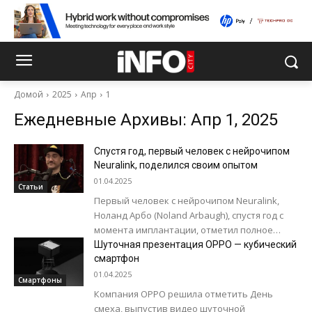
Домой
2025
Апр
1
Ежедневные Архивы: Апр 1, 2025
Спустя год, первый человек с нейрочипом
Neuralink, поделился своим опытом
01.04.2025
Статьи
Первый человек с нейрочипом Neuralink,
Ноланд Арбо (Noland Arbaugh), спустя год с
момента имплантации, отметил полное
отсутствие физических и психологических
Шуточная презентация OPPO — кубический
побочных эффектов от устройства....
смартфон
01.04.2025
Смартфоны
Компания OPPO решила отметить День
смеха, выпустив видео шуточной