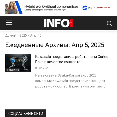
Домой
2025
Апр
5
Ежедневные Архивы: Апр 5, 2025
Kawasaki представила робота-коня Corleo.
Пока в качестве концепта…
05.04.2025
События
На выставке Osaka-Kansai Expo 2025
компания Kawasaki представила концепт
робота-коня Corleo. В компании считают, что
в будущем он может стать примером
персональной мобильности и...
СОЦИАЛЬНЫЕ СЕТИ