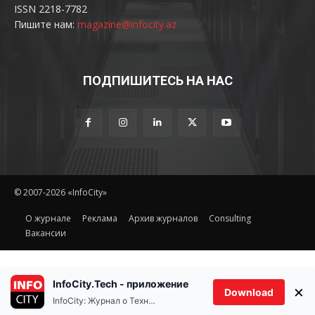
ISSN 2218-7782
Пишите нам:
magazine@infocity.az
ПОДПИШИТЕСЬ НА НАС
© 2007-2026 «InfoCity»
O журнале
Реклама
Архив журналов
Consulting
Вакансии
InfoCity.Tech - приложение
×
Download
InfoCity: Журнал о Технологиях
Ethereum(ETH)
Tether(US
%
$1,901.49
2.00%