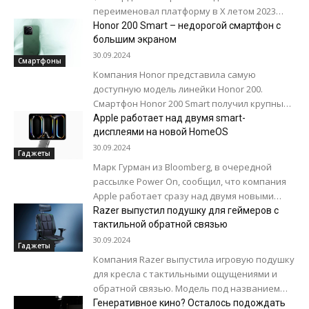
переименовал платформу в X летом 2023
года. Сегодня рыночная стоимость...
Honor 200 Smart – недорогой смартфон с
большим экраном
30.09.2024
Смартфоны
Компания Honor представила самую
доступную модель линейки Honor 200.
Смартфон Honor 200 Smart получил крупный
6,8-дюймовый LCD-дисплей с разрешением
Apple работает над двумя smart-
2412 х 1080 пикселей и...
дисплеями на новой HomeOS
30.09.2024
Гаджеты
Марк Гурман из Bloomberg, в очередной
рассылке Power On, сообщил, что компания
Apple работает сразу над двумя новыми
smart-дисплеями. Устройства могут
Razer выпустил подушку для геймеров с
дебютировать в 2025...
тактильной обратной связью
30.09.2024
Гаджеты
Компания Razer выпустила игровую подушку
для кресла с тактильными ощущениями и
обратной связью. Модель под названием
Freyja при помощи вибрации передает в
Генеративное кино? Осталось подождать