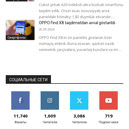
Cubot şirkəti A20 indeksli ultra büdcəli smartfonu
təqdim edib. Onun əsas xüsusiyyəti arxa
paneldəki köməkçi 1,83 düymlük ekrandır:
onunla siz vaxtı göstərə, bildirişlərə baxa,...
OPPO Find X8 təqdimatdan əvvəl göstərildi
30.09.2024
OPPO Find X8-in ön panelini göstərən tizer
Смартфоны
nümayiş etdirdi. Buna əsasən, qadcet nazik
simmetrik çərçivələrə, yuvarlaq künclərə və ön
kamera üçün dairəvi çıxıntıya sahib...
СОЦИАЛЬНЫЕ СЕТИ
11,740
1,009
3,086
719
Фанаты
Читатели
Читатели
Подписчики