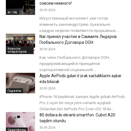
спину и...
совсем немного!
30.09.2024
AI / ML
Искусственный интеллект уже готов
изменить киноиндустрию. Буквально
каждую неделю появляются прорывные
модели и продукты в этой сфере, которые
Nar принял участие в Саммите Лидеров
показывают все более впечатляющие
Глобального Договора ООН
результаты. В...
Новости
30.09.2024
операторов
Как член Глобального Договора ООН,
придерживающийся принципов
корпоративной социальной
ответственности, компания Nar была
Apple AirPods gələn il ürək xəstəliklərini aşkar
представлена на Саммите лидеров
edə biləcək
Глобального договора ООН в Нью-Йорке.
30.09.2024
Гаджеты
Участие компании...
iPhone 16 təqdimatı zamanı Apple şirkəti AirPods
Pro 2 üçün bir neçə yeni variantı açıqladı.
Onlardan biri AirPods Pro 2-nin iOS 18 ilə
eşitmə...
80 dollara iki ekranlı smartfon: Cubot A20
təqdim olundu
30.09.2024
Смартфоны