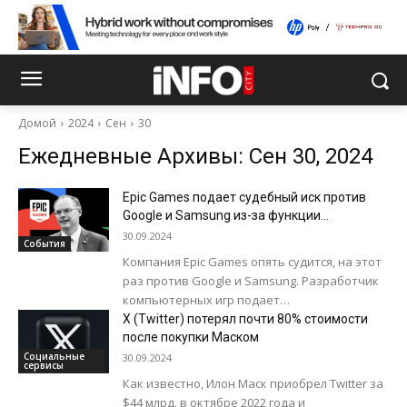
Домой
2024
Сен
30
Ежедневные Архивы: Сен 30, 2024
Epic Games подает судебный иск против
Google и Samsung из-за функции
автоблокировки установки приложений
30.09.2024
События
Компания Epic Games опять судится, на этот
раз против Google и Samsung. Разработчик
компьютерных игр подает
антимонопольный иск, обвиняя обе
Х (Twitter) потерял почти 80% стоимости
компании «в сговоре против...
после покупки Маском
Социальные
30.09.2024
сервисы
Как известно, Илон Маск приобрел Twitter за
$44 млрд. в октябре 2022 года и