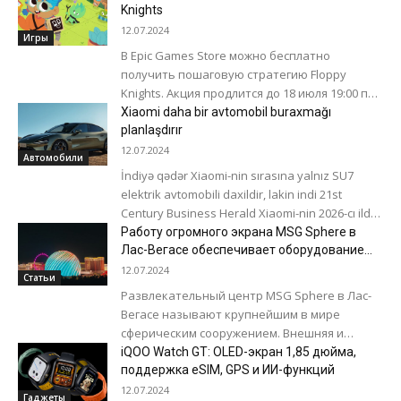
Resolution 2 (FSR2) от компании AMD. Но...
Knights
12.07.2024
Игры
В Epic Games Store можно бесплатно
получить пошаговую стратегию Floppy
Knights. Акция продлится до 18 июля 19:00 по
бакинскому времени. Игра вышла в 2022
Xiaomi daha bir avtomobil buraxmağı
году...
planlaşdırır
12.07.2024
Автомобили
İndiyə qədər Xiaomi-nin sırasına yalnız SU7
elektrik avtomobili daxildir, lakin indi 21st
Century Business Herald Xiaomi-nin 2026-cı ildə
daha bir yeni məhsul nümayiş etdirəcəyini...
Работу огромного экрана MSG Sphere в
Лас-Вегасе обеспечивает оборудование
Nvidia
12.07.2024
Статьи
Развлекательный центр MSG Sphere в Лас-
Вегасе называют крупнейшим в мире
сферическим сооружением. Внешняя и
внутренняя поверхности центра
iQOO Watch GT: OLED-экран 1,85 дюйма,
представляют собой светодиодные дисплеи
поддержка eSIM, GPS и ИИ-функций
общей площадью около...
12.07.2024
Гаджеты