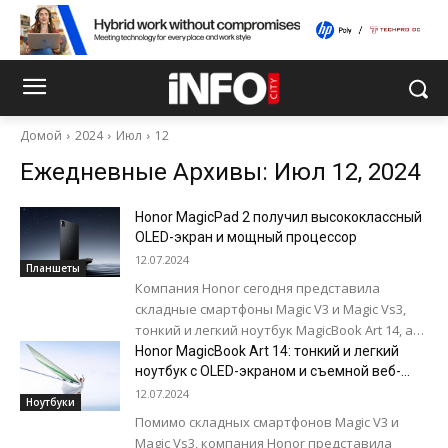
Домой
2024
Июл
12
Ежедневные Архивы: Июл 12, 2024
Honor MagicPad 2 получил высококлассный
OLED-экран и мощный процессор
12.07.2024
Планшеты
Компания Honor сегодня представила
складные смартфоны Magic V3 и Magic Vs3,
тонкий и легкий ноутбук MagicBook Art 14, а
также новый флагманский планшет
Honor MagicBook Art 14: тонкий и легкий
MagicPad...
ноутбук с OLED-экраном и съемной веб-
камерой
12.07.2024
Ноутбуки
Помимо складных смартфонов Magic V3 и
Magic Vs3, компания Honor представила