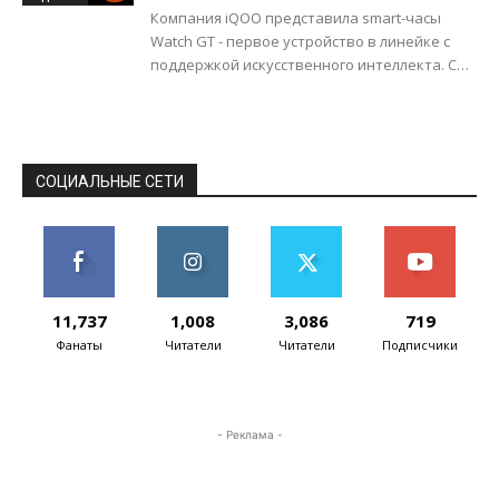
Компания iQOO представила smart-часы
Watch GT - первое устройство в линейке с
поддержкой искусственного интеллекта. С
помощью ИИ-алгоритма часы могут
генерировать темы оформления
циферблатов...
СОЦИАЛЬНЫЕ СЕТИ
11,737
1,008
3,086
719
Фанаты
Читатели
Читатели
Подписчики
- Реклама -