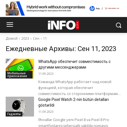
Домой
2023
Сен
11
Ежедневные Архивы: Сен 11, 2023
WhatsApp обеспечит совместимость с
другими мессенджерами
Мобильные
11.09.2023
приложения
Команда WhatsApp работает над новой
функцией, которая обеспечит
совместимость со сторонними платформами
обмена сообщениями. В бета-версии
Google Pixel Watch 2-nin bütün detalları
приложения WhatsApp для Android под
göstərildi
номером 2.23.19.8 появилось новое...
11.09.2023
Гаджеты
Əvvəllər Google yeni Pixel 8 və Pixel 8 Pro
smartfonlarını təfərrüatlı şəkildə nümayiş