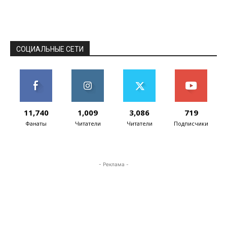
mini, пишет Macrumors. Выпуска новых
смартфонов с приставкой...
СОЦИАЛЬНЫЕ СЕТИ
11,740
1,009
3,086
719
Фанаты
Читатели
Читатели
Подписчики
- Реклама -