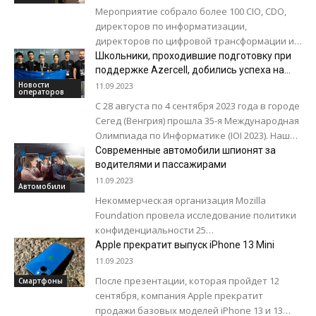
период неопределенности»
Мероприятие собрало более 100 СIO, CDO,
директоров по информатизации,
директоров по цифровой трансформации и
руководителей высшего звена
Школьники, проходившие подготовку при
государственных учреждений, крупнейших
поддержке Azercell, добились успеха на
Международной Олимпиаде по
организаций и предприятий Центральной...
Новости
11.09.2023
операторов
Информатике
С 28 августа по 4 сентября 2023 года в городе
Сегед (Венгрия) прошла 35-я Международная
Олимпиада по Информатике (IOI 2023). Наши
школьники добились успеха,...
Современные автомобили шпионят за
водителями и пассажирами
11.09.2023
Автомобили
Некоммерческая организация Mozilla
Foundation провела исследование политики
конфиденциальности 25
автопроизводителей. Исследователи
Apple прекратит выпуск iPhone 13 Mini
обнаружили, что современные автомобили
11.09.2023
шпионят за своими пользователями. Они
После презентации, которая пройдет 12
Смартфоны
собирают личную информацию о...
сентября, компания Apple прекратит
продажи базовых моделей iPhone 13 и 13