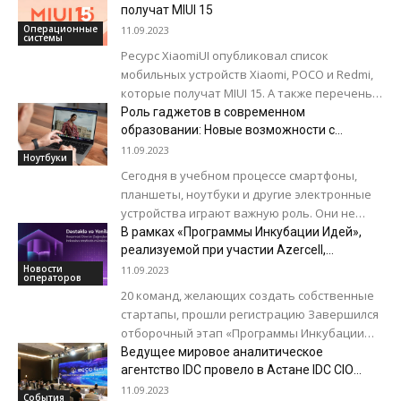
Центральной и Южной Азией, был
получат MIUI 15
представлен на мероприятии GCCM 2023 5
Операционные
11.09.2023
системы
и...
Ресурс XiaomiUI опубликовал список
мобильных устройств Xiaomi, POCO и Redmi,
которые получат MIUI 15. А также перечень
смартфонов, владельцам которых не стоит
Роль гаджетов в современном
надеяться на...
образовании: Новые возможности с
MacBook и iPad
11.09.2023
Ноутбуки
Сегодня в учебном процессе смартфоны,
планшеты, ноутбуки и другие электронные
устройства играют важную роль. Они не
только помогают учиться, но и меняют
В рамках «Программы Инкубации Идей»,
способ обучения....
реализуемой при участии Azercell,
студенты Университета ADA приступили к
Новости
11.09.2023
операторов
развитию инновационных идей!
20 команд, желающих создать собственные
стартапы, прошли регистрацию Завершился
отборочный этап «Программы Инкубации
Идей», инициированной ООО «Azercell
Ведущее мировое аналитическое
Telecom» совместно с Фондом Университета
агентство IDC провело в Астане IDC CIO
Summit 2023 «Цифровые стратегии в
ADA (Азербайджан) и...
11.09.2023
События