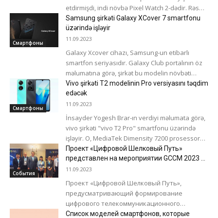
etdirmişdi, indi növbə Pixel Watch 2-dədir. Rəsmi
tanıtım videosu cihazı hər...
Samsung şirkəti Galaxy XCover 7 smartfonu
üzərində işləyir
11.09.2023
Смартфоны
Galaxy Xcover cihazı, Samsung-un etibarlı
smartfon seriyasıdır. Galaxy Club portalının öz
məlumatına görə, şirkət bu modelin növbəti
versiyasını - SM-G556B simvolu altında XCover
Vivo şirkəti T2 modelinin Pro versiyasını təqdim
7-ni...
edəcək
11.09.2023
Смартфоны
İnsayder Yogesh Brar-ın verdiyi məlumata görə,
vivo şirkəti "vivo T2 Pro" smartfonu üzərində
işləyir. O, MediaTek Dimensity 7200 prosessoru
(AnTuTu-da təxminən 600.000 xal) almalıdır....
Проект «Цифровой Шелковый Путь»
представлен на мероприятии GCCM 2023 в
Алматы
11.09.2023
События
Проект «Цифровой Шелковый Путь»,
предусматривающий формирование
цифрового телекоммуникационного
коридора, связывающего Европу с
Список моделей смартфонов, которые