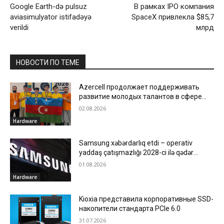
Google Earth-də pulsuz
В рамках IPO компания
aviasimulyator istifadəyə
SpaceX привлекла $85,7
verildi
млрд
НОВОСТИ ПО ТЕМЕ
Azercell продолжает поддерживать
развитие молодых талантов в сфере
информатики
02.08.2026
Hardware
Samsung xəbərdarlıq etdi – operativ
yaddaş çatışmazlığı 2028-ci ilə qədər
davam edə bilər
01.08.2026
Hardware
Kioxia представила корпоративные SSD-
накопители стандарта PCIe 6.0
31.07.2026