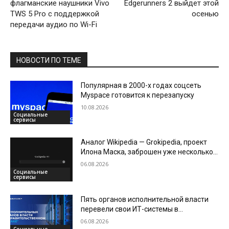
флагманские наушники Vivo
Edgerunners 2 выйдет этой
TWS 5 Pro с поддержкой
осенью
передачи аудио по Wi-Fi
НОВОСТИ ПО ТЕМЕ
Популярная в 2000-х годах соцсеть
Myspace готовится к перезапуску
10.08.2026
Социальные
сервисы
Аналог Wikipedia — Grokipedia, проект
Илона Маска, заброшен уже несколько
месяцев
06.08.2026
Социальные
сервисы
Пять органов исполнительной власти
перевели свои ИТ-системы в
«Правительственное облако»
06.08.2026
Социальные