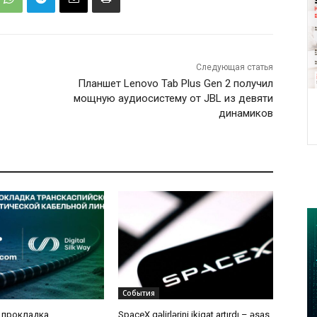
Следующая статья
Планшет Lenovo Tab Plus Gen 2 получил
мощную аудиосистему от JBL из девяти
динамиков
События
 прокладка
SpaceX gəlirlərini ikiqat artırdı – əsas