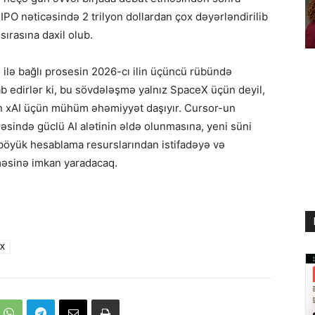
 IPO nəticəsində 2 trilyon dollardan çox dəyərləndirilib
sırasına daxil olub.
ilə bağlı prosesin 2026-cı ilin üçüncü rübündə
ab edirlər ki, bu sövdələşmə yalnız SpaceX üçün deyil,
lan xAI üçün mühüm əhəmiyyət daşıyır. Cursor-un
ində güclü AI alətinin əldə olunmasına, yeni süni
 böyük hesablama resurslarından istifadəyə və
məsinə imkan yaradacaq.
eX