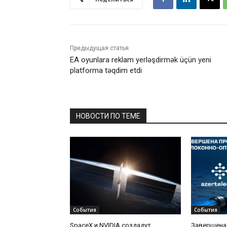
Предыдущая статья
EA oyunlara reklam yerləşdirmək üçün yeni
platforma təqdim etdi
НОВОСТИ ПО ТЕМЕ
События
События
SpaceX и NVIDIA создадут
Завершена