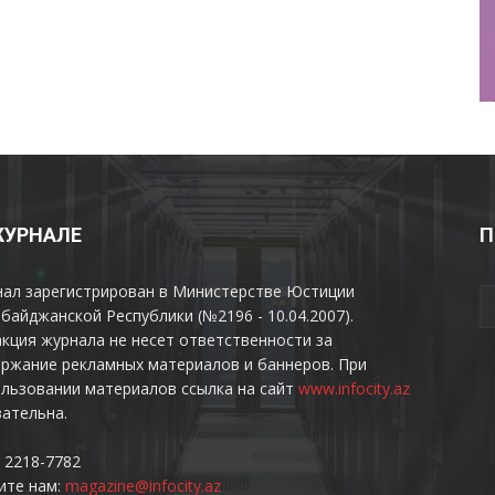
ЖУРНАЛЕ
П
нал зарегистрирован в Министерстве Юстиции
байджанской Республики (№2196 - 10.04.2007).
кция журнала не несет ответственности за
ржание рекламных материалов и баннеров. При
льзовании материалов ссылка на сайт
www.infocity.az
ательна.
 2218-7782
ите нам:
magazine@infocity.az