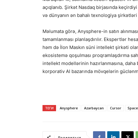
açıqlanıb. Şirkət Nasdaq birjasında keçirdiyi
və dünyanın ən bahalı texnologiya şirkətləri 
Məlumata görə, Anysphere-in satın alınması 
tamamlanması planlaşdırılır. Ekspertlər hes
həm də İlon Maskın süni intellekt şirkəti o
ekosistemə qoşulması proqramlaşdırma sahəs
intellekt modellərinin hazırlanmasına, daha
korporativ AI bazarında mövqelərin güclən
ТЕГИ
Anysphere
Azərbaycan
Cursor
Spac
Поделиться