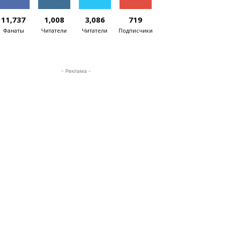
11,737
1,008
3,086
719
Фанаты
Читатели
Читатели
Подписчики
- Реклама -