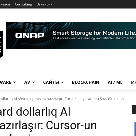
рналов
Consulting
Вакансии
WARE
AV
САЙТЫ
BLOCKCHAIN
AI / ML
И
ollarlıq AI sövdələşməsinə hazırlaşır: Cursor-un yaradıcısı SpaceX-ə keçir
rd dollarlıq AI
zırlaşır: Cursor-un