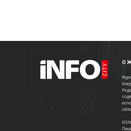
О 
Жур
Азер
Реда
соде
испо
обяз
ISSN
Пиш