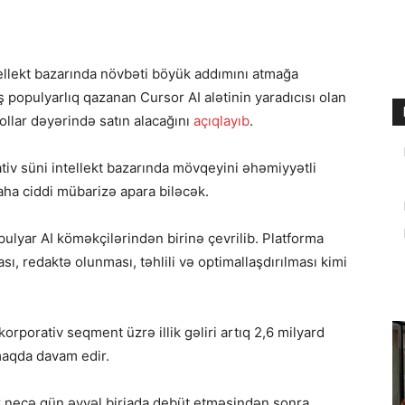
tellekt bazarında növbəti böyük addımını atmağa
ş populyarlıq qazanan Cursor AI alətinin yaradıcısı olan
llar dəyərində satın alacağını
açıqlayıb
.
iv süni intellekt bazarında mövqeyini əhəmiyyətli
aha ciddi mübarizə apara biləcək.
ulyar AI köməkçilərindən birinə çevrilib. Platforma
sı, redaktə olunması, təhlili və optimallaşdırılması kimi
porativ seqment üzrə illik gəliri artıq 2,6 milyard
tmaqda davam edir.
ir neçə gün əvvəl birjada debüt etməsindən sonra