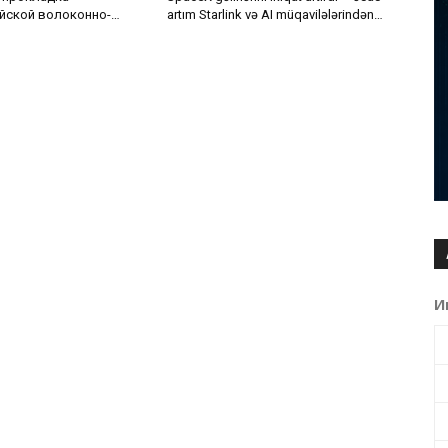
йской волоконно-
artım Starlink və AI müqavilələrindən
 кабельной линии по
gəldi
ского моря
И