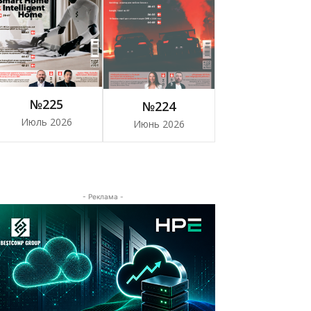
№225
№224
Июль 2026
Июнь 2026
- Реклама -