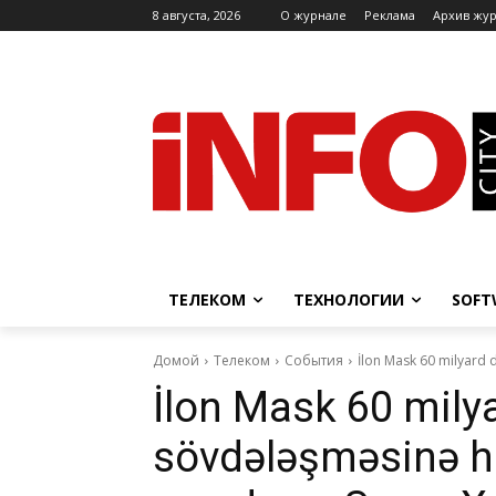
8 августа, 2026
O журнале
Реклама
Архив жу
ТЕЛЕКОМ
ТЕХНОЛОГИИ
SOFT
Домой
Телеком
События
İlon Mask 60 milyard d
İlon Mask 60 milya
sövdələşməsinə ha