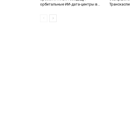
орбитальные ИИ-дата-центры в
Транскаспи
рамках проекта Starmind
оптической
дну Каспий