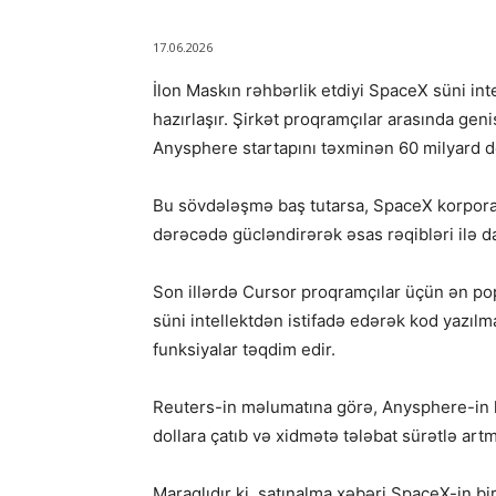
17.06.2026
İlon Maskın rəhbərlik etdiyi SpaceX süni in
hazırlaşır. Şirkət proqramçılar arasında geni
Anysphere startapını təxminən 60 milyard do
Bu sövdələşmə baş tutarsa, SpaceX korporat
dərəcədə gücləndirərək əsas rəqibləri ilə d
Son illərdə Cursor proqramçılar üçün ən pop
süni intellektdən istifadə edərək kod yazılma
funksiyalar təqdim edir.
Reuters-in məlumatına görə, Anysphere-in kor
dollara çatıb və xidmətə tələbat sürətlə ar
Maraqlıdır ki, satınalma xəbəri SpaceX-in b