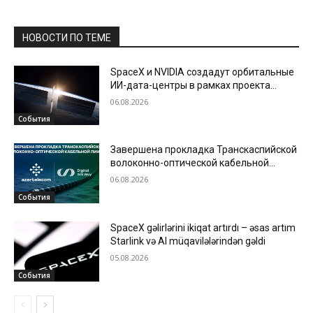
НОВОСТИ ПО ТЕМЕ
SpaceX и NVIDIA создадут орбитальные
ИИ-дата-центры в рамках проекта
Starmind
06.08.2026
События
Завершена прокладка Транскаспийской
волоконно-оптической кабельной
линии по дну Каспийского моря
06.08.2026
События
SpaceX gəlirlərini ikiqat artırdı – əsas artım
Starlink və AI müqavilələrindən gəldi
05.08.2026
События