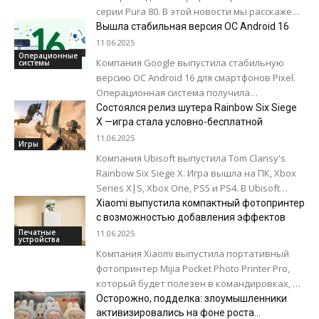
серии Pura 80. В этой новости мы расскажем
о старшей модели Pura 80 Ultra. Основной...
Вышла стабильная версия ОС Android 16
11.06.2025
Операционные
Компания Google выпустила стабильную
системы
версию ОС Android 16 для смартфонов Pixel.
Операционная система получила
обновленный дизайн, а также ряд
Состоялся релиз шутера Rainbow Six Siege
улучшений по части безопасности и...
X —игра стала условно-бесплатной
11.06.2025
Игры
Компания Ubisoft выпустила Tom Clansy's
Rainbow Six Siege X. Игра вышла на ПК, Xbox
Series X|S, Xbox One, PS5 и PS4. В Ubisoft
заявили,...
Xiaomi выпустила компактный фотопринтер
с возможностью добавления эффектов
Печатные
11.06.2025
устройства
Компания Xiaomi выпустила портативный
фотопринтер Mijia Pocket Photo Printer Pro,
который будет полезен в командировках, на
общественных мероприятиях и т.д.
Осторожно, подделка: злоумышленники
Габариты составляют 142,5 х...
активизировались на фоне роста