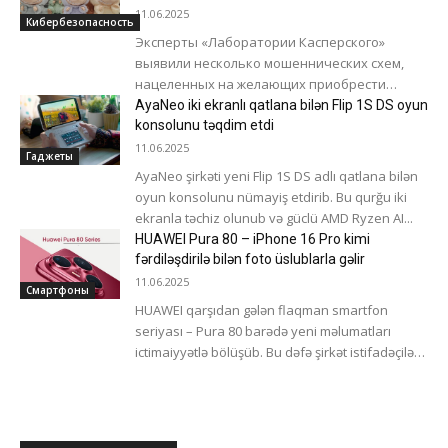
популярности Labubu
11.06.2025
Кибербезопасность
Эксперты «Лаборатории Касперского»
выявили несколько мошеннических схем,
нацеленных на желающих приобрести
игрушки Labubu Скам-сайты. С мая 2025 года
AyaNeo iki ekranlı qatlana bilən Flip 1S DS oyun
компания выявила сотни мошеннических
konsolunu təqdim etdi
сайтов на разных...
11.06.2025
Гаджеты
AyaNeo şirkəti yeni Flip 1S DS adlı qatlana bilən
oyun konsolunu nümayiş etdirib. Bu qurğu iki
ekranla təchiz olunub və güclü AMD Ryzen AI...
HUAWEI Pura 80 – iPhone 16 Pro kimi
fərdiləşdirilə bilən foto üslublarla gəlir
11.06.2025
Смартфоны
HUAWEI qarşıdan gələn flaqman smartfon
seriyası – Pura 80 barədə yeni məlumatları
ictimaiyyətlə bölüşüb. Bu dəfə şirkət istifadəçilərə
çəkilən şəkilləri fərdi zövqə uyğunlaşdırmağa
imkan...