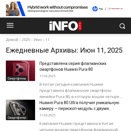
Домой
2025
Июн
11
Ежедневные Архивы: Июн 11, 2025
Представлена серия флагманских
смартфонов Huawei Pura 80
11.06.2025
Смартфоны
В Китае сегодня компания Huawei
представила флагманские смартфоны
линейки Pura 80, в которую вошли четыре
модели. Про старшую модель Pura 80 Ultra
Huawei Pura 80 Ultra получил уникальную
можно прочитать...
камеру — перископ-модуль с двумя
объективами
11.06.2025
Смартфоны
Компания Huawei представила в Китае
четыре модели смартфонов флагманской