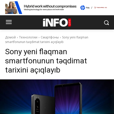
Домой
Технологии
Смартфоны
Sony yeni flaqman
smartfonunun təqdimat tarixini açıqlayıb
Sony yeni flaqman
smartfonunun təqdimat
tarixini açıqlayıb