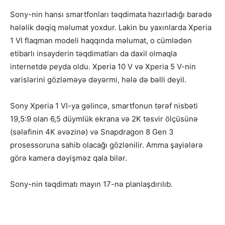
Sony-nin hansı smartfonları təqdimata hazırladığı barədə
hələlik dəqiq məlumat yoxdur. Lakin bu yaxınlarda Xperia
1 VI flaqman modeli haqqında məlumat, o cümlədən
etibarlı insayderin təqdimatları da daxil olmaqla
internetdə peyda oldu. Xperia 10 V və Xperia 5 V-nin
varislərini gözləməyə dəyərmi, hələ də bəlli deyil.
Sony Xperia 1 VI-ya gəlincə, smartfonun tərəf nisbəti
19,5:9 olan 6,5 düymlük ekrana və 2K təsvir ölçüsünə
(sələfinin 4K əvəzinə) və Snapdragon 8 Gen 3
prosessoruna sahib olacağı gözlənilir. Amma şayiələrə
görə kamera dəyişməz qala bilər.
Sony-nin təqdimatı mayın 17-nə planlaşdırılıb.