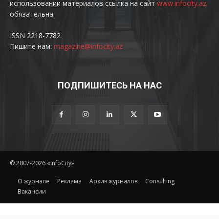
использовании материалов ссылка на сайт
www.infocity.az
обязательна.
ISSN 2218-7782
Пишите нам:
magazine@infocity.az
ПОДПИШИТЕСЬ НА НАС
© 2007-2026 «InfoCity»
O журнале
Реклама
Архив журналов
Consulting
Вакансии