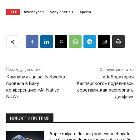
ТЕГИ
Azərbaycan
Sony Xperia 1
Xperia
Предыдущая статья
Следующая статья
Компания Juniper Networks
«Лаборатория
провела в Баку
Касперского» поделилась
конференцию «AI-Native
советами, как распознать
NOW»
дипфейк
НОВОСТИ ПО ТЕМЕ
Apple milyard dollarlıq prosessor ehtiyatı
ilə üzləşib – yaddaş çiplərinin çatışmazlığı