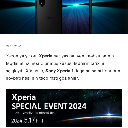
19.04.2024
Yaponiya şirkəti
Xperia
seriyasının yeni məhsullarının
təqdimatına həsr olunmuş xüsusi tədbirin tarixini
açıqlayıb. Xüsusilə,
Sony Xperia 1
flaqman smartfonunun
növbəti nəslinin təqdimatı gözlənilir.