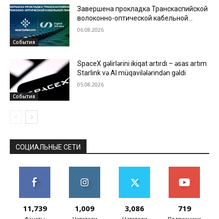
Завершена прокладка Транскаспийской
волоконно-оптической кабельной
линии по дну Каспийского моря
06.08.2026
События
SpaceX gəlirlərini ikiqat artırdı – əsas artım
Starlink və AI müqavilələrindən gəldi
05.08.2026
События
СОЦИАЛЬНЫЕ СЕТИ
11,739
1,009
3,086
719
Фанаты
Читатели
Читатели
Подписчики