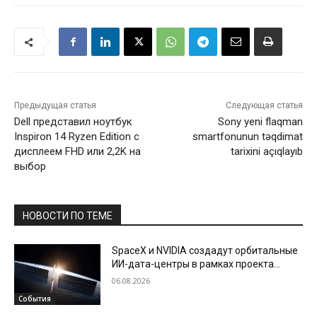
Предыдущая статья
Следующая статья
Dell представил ноутбук
Sony yeni flaqman
Inspiron 14 Ryzen Edition с
smartfonunun təqdimat
дисплеем FHD или 2,2K на
tarixini açıqlayıb
выбор
НОВОСТИ ПО ТЕМЕ
SpaceX и NVIDIA создадут орбитальные
ИИ-дата-центры в рамках проекта
Starmind
06.08.2026
События