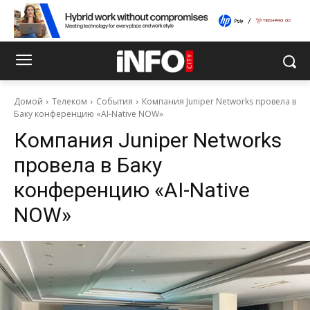
Домой
Телеком
События
Компания Juniper Networks провела в
Баку конференцию «AI-Native NOW»
Компания Juniper Networks
провела в Баку
конференцию «AI-Native
NOW»