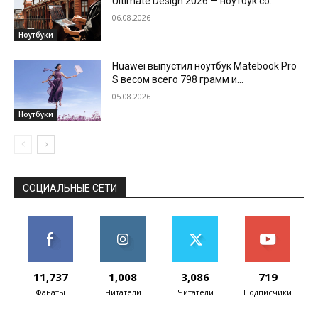
Ultimate Design 2026 — ноутбук со
складным экраном
06.08.2026
Ноутбуки
Huawei выпустил ноутбук Matebook Pro
S весом всего 798 грамм и
автономностью до 18 часов
05.08.2026
Ноутбуки
СОЦИАЛЬНЫЕ СЕТИ
11,737
1,008
3,086
719
Фанаты
Читатели
Читатели
Подписчики