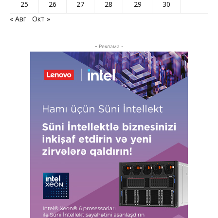
25
26
27
28
29
30
« Авг
Окт »
- Реклама -