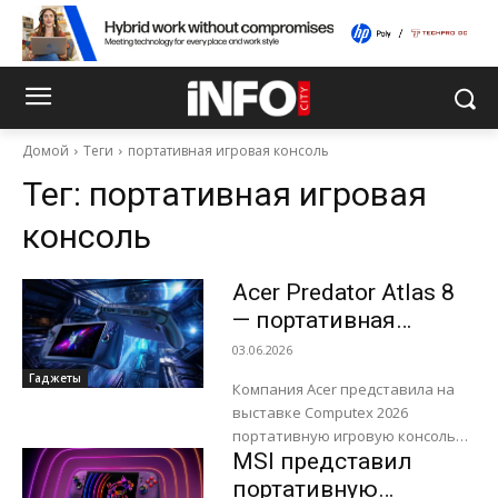
Домой
Теги
портативная игровая консоль
Тег:
портативная игровая
консоль
Acer Predator Atlas 8
— портативная
консоль на базе Intel
03.06.2026
Arc G3
Гаджеты
Компания Acer представила на
выставке Computex 2026
портативную игровую консоль
MSI представил
Predator Atlas 8 под управлением
Windows 11 Home. Устройство
портативную