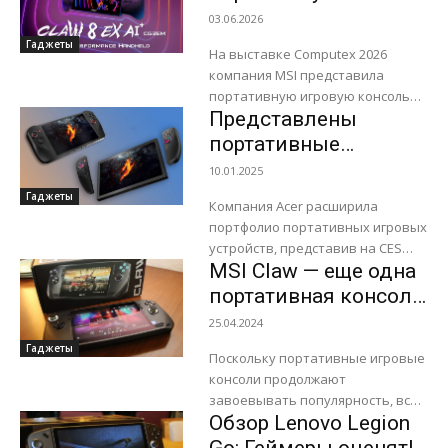
разработано для запуска
игровую консоль
03.06.2026
полноценных ПК-игр...
Claw 8 EX AI+ на базе
Гаджеты
На выставке Computex 2026
Intel Arc G3 Extreme
компания MSI представила
портативную игровую консоль
Представлены
Claw 8 EX AI+, которую называет
первым устройством такого
портативные
класса на базе Intel Arc...
консоли Acer Nitro
10.01.2025
Blaze 8 и Blaze 11 на
Гаджеты
Компания Acer расширила
Ryzen 7 8840HS
портфолио портативных игровых
устройств, представив на CES
MSI Claw — еще одна
2025 две новые модели Nitro
Blaze 11 и Blaze 8. Оба устройства
портативная консоль
работают на...
вступает в борьбу за
25.04.2024
внимание геймеров в
Гаджеты
Поскольку портативные игровые
Азербайджане
консоли продолжают
завоевывать популярность, все
Обзор Lenovo Legion
больше производителей
стремится успеть получить свой