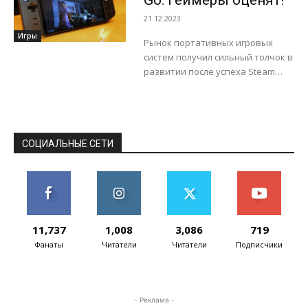
Go: Геймеры оценят!
кусок пирога на этом рынке. MSI
21.12.2023
Claw - очередной игрок,...
Игры
Рынок портативных игровых
систем получил сильный толчок в
развитии после успеха Steam
Deck и это заставило многих
производителей обратить
внимание на данный сегмент.
Долгое...
СОЦИАЛЬНЫЕ СЕТИ
11,737
1,008
3,086
719
Фанаты
Читатели
Читатели
Подписчики
- Реклама -