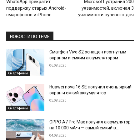
WhatsApp прекратит
Microsoft устранил 200
поддержку старых Android-
уязвимостей, включая 3
смартфонов и iPhone
уязвимости нулевого дня
НОВОСТИ ПО ТЕМЕ
Сматфон Vivo S2 оснащен изогнутым
экраном и емким аккумулятором
06.08.2026
Смартфоны
Huawei nova 16 SE получил очень яркий
экран и емкий аккумулятор
05.08.2026
Смартфоны
OPPO A7 Pro Max получил аккумулятор
на 10 000 мА•ч — самый емкий в
истории бренда
04.08.2026