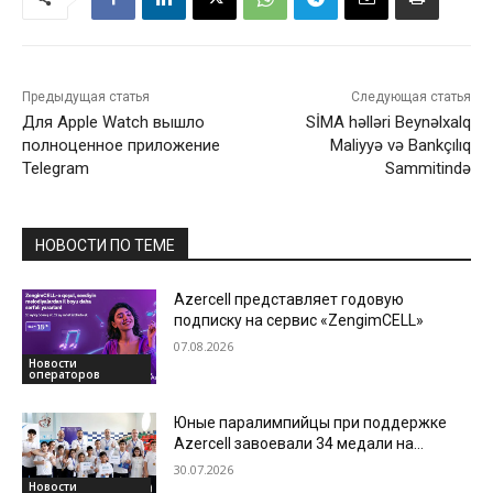
Предыдущая статья
Следующая статья
Для Apple Watch вышло
SİMA həlləri Beynəlxalq
полноценное приложение
Maliyyə və Bankçılıq
Telegram
Sammitində
НОВОСТИ ПО ТЕМЕ
Azercell представляет годовую
подписку на сервис «ZengimCELL»
07.08.2026
Новости
операторов
Юные паралимпийцы при поддержке
Azercell завоевали 34 медали на
международной арене
30.07.2026
Новости