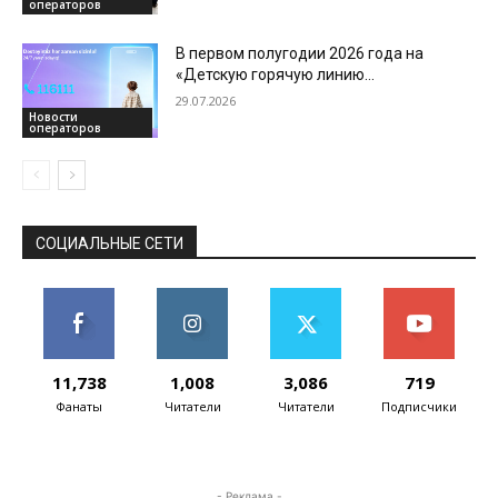
операторов
В первом полугодии 2026 года на
«Детскую горячую линию
Азербайджана» поступило более 3700
29.07.2026
обращений
Новости
операторов
СОЦИАЛЬНЫЕ СЕТИ
11,738
1,008
3,086
719
Фанаты
Читатели
Читатели
Подписчики
- Реклама -