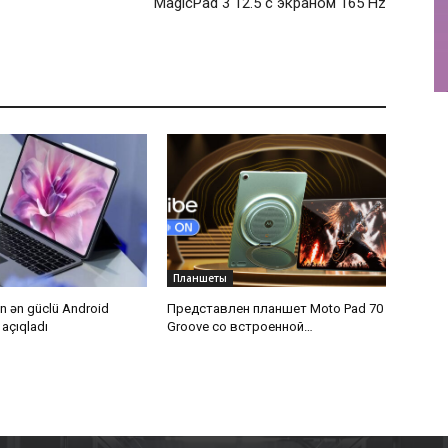
MagicPad 3 12.5 с экраном 165 Hz
Планшеты
un ən güclü Android
Представлен планшет Moto Pad 70
 açıqladı
Groove со встроенной
аудиосистемой JBL на 48 Вт