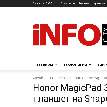
7 августа, 2026
O журнале
Реклама
Архив жу
ТЕЛЕКОМ
ТЕХНОЛОГИИ
SOFT
Домой
Технологии
Планшеты
Honor MagicPad 
Honor MagicPad 3
планшет на Snapd