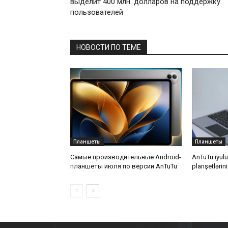
выделит 400 млн. долларов на поддержку
пользователей
НОВОСТИ ПО ТЕМЕ
Планшеты
Планшеты
Самые производительные Android-
AnTuTu iyul
планшеты июля по версии AnTuTu
planşetlərini