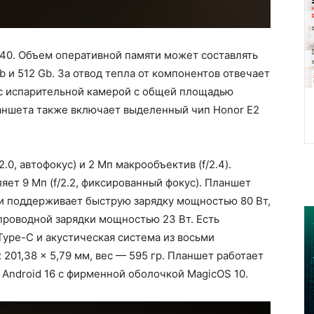
840. Объем оперативной памяти может составлять
b и 512 Gb. За отвод тепла от компонентов отвечает
 с испарительной камерой с общей площадью
ланшета также включает выделенный чип Honor E2
.0, автофокус) и 2 Мп макрообъектив (f/2.4).
ет 9 Мп (f/2.2, фиксированный фокус). Планшет
 и поддерживает быструю зарядку мощностью 80 Вт,
проводной зарядки мощностью 23 Вт. Есть
 Type-C и акустическая система из восьми
 201,38 x 5,79 мм, вес — 595 гр. Планшет работает
Android 16 с фирменной оболочкой MagicOS 10.